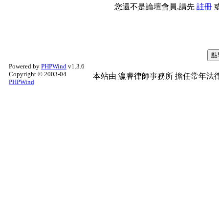
您還不是論壇會員,請先
註冊
Powered by
PHPWind
v1.3.6
Copyright © 2003-04
本站由
瀛睿律師事務所
擔任常年法律
PHPWind