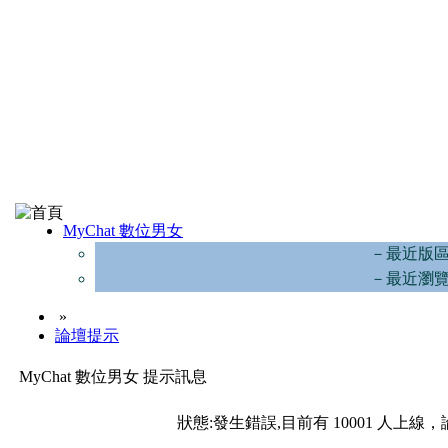
MyChat 數位男女
－最近版
－最近瀏
»
論壇提示
MyChat 數位男女 提示訊息
狀態:發生錯誤,目前有 10001 人上線