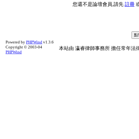
您還不是論壇會員,請先
註冊
Powered by
PHPWind
v1.3.6
Copyright © 2003-04
本站由
瀛睿律師事務所
擔任常年法律
PHPWind