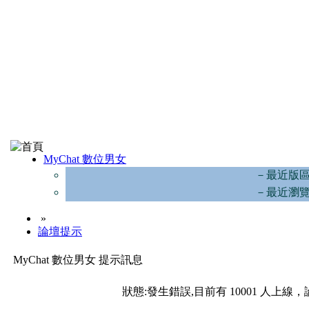
MyChat 數位男女
－最近版
－最近瀏
»
論壇提示
MyChat 數位男女 提示訊息
狀態:發生錯誤,目前有 10001 人上線