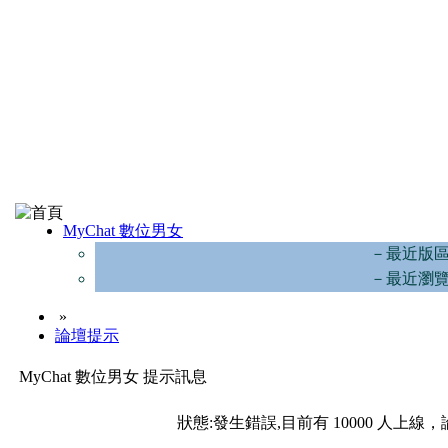
MyChat 數位男女
－最近版
－最近瀏
»
論壇提示
MyChat 數位男女 提示訊息
狀態:發生錯誤,目前有 10000 人上線