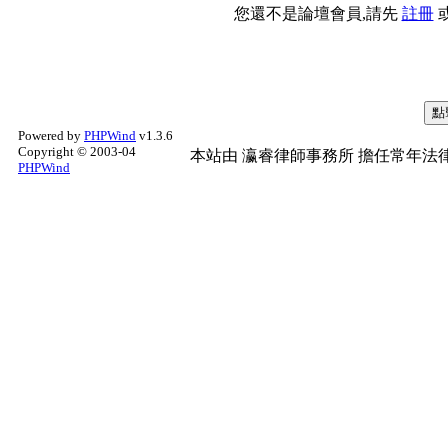
您還不是論壇會員,請先
註冊
Powered by
PHPWind
v1.3.6
Copyright © 2003-04
本站由
瀛睿律師事務所
擔任常年法律
PHPWind