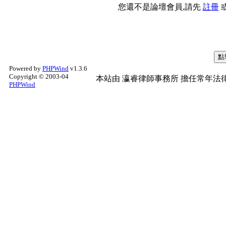
您還不是論壇會員,請先
註冊
Powered by
PHPWind
v1.3.6
Copyright © 2003-04
本站由
瀛睿律師事務所
擔任常年法律
PHPWind