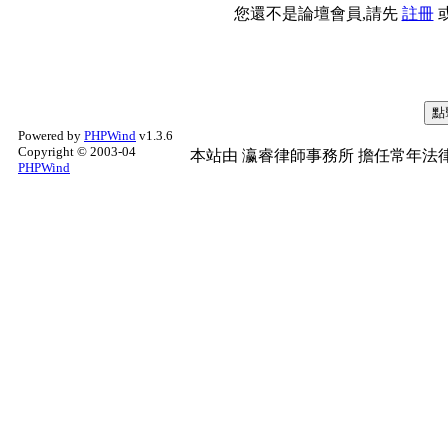
您還不是論壇會員,請先
註冊
Powered by
PHPWind
v1.3.6
Copyright © 2003-04
本站由
瀛睿律師事務所
擔任常年法律
PHPWind