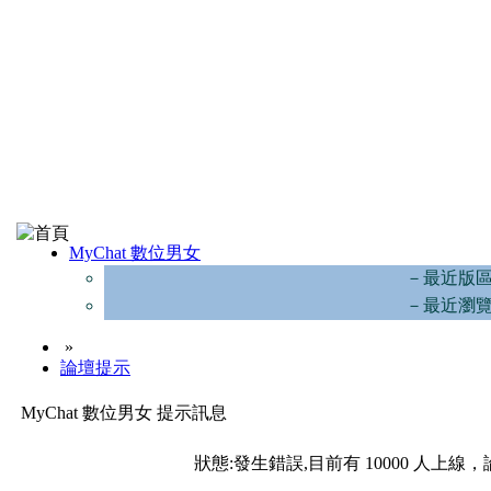
MyChat 數位男女
－最近版
－最近瀏
»
論壇提示
MyChat 數位男女 提示訊息
狀態:發生錯誤,目前有 10000 人上線