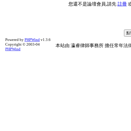
您還不是論壇會員,請先
註冊
Powered by
PHPWind
v1.3.6
Copyright © 2003-04
本站由
瀛睿律師事務所
擔任常年法律
PHPWind