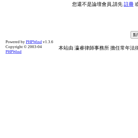
您還不是論壇會員,請先
註冊
Powered by
PHPWind
v1.3.6
Copyright © 2003-04
本站由
瀛睿律師事務所
擔任常年法律
PHPWind