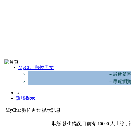
MyChat 數位男女
－最近版
－最近瀏
»
論壇提示
MyChat 數位男女 提示訊息
狀態:發生錯誤,目前有 10000 人上線