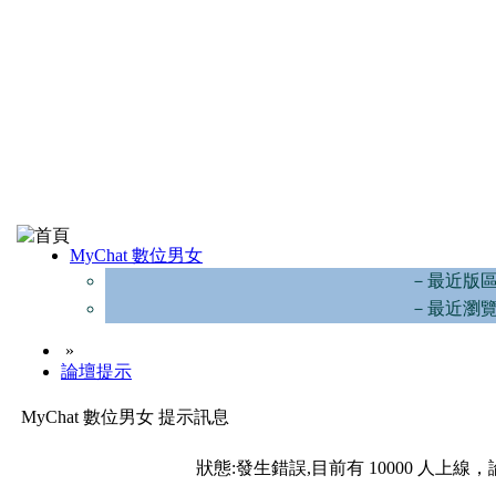
MyChat 數位男女
－最近版
－最近瀏
»
論壇提示
MyChat 數位男女 提示訊息
狀態:發生錯誤,目前有 10000 人上線