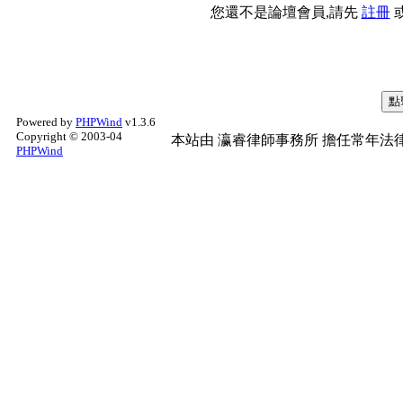
您還不是論壇會員,請先
註冊
Powered by
PHPWind
v1.3.6
Copyright © 2003-04
本站由
瀛睿律師事務所
擔任常年法律
PHPWind