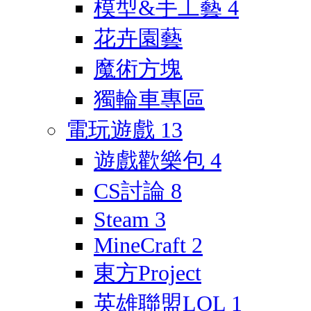
模型&手工藝
4
花卉園藝
魔術方塊
獨輪車專區
電玩遊戲
13
遊戲歡樂包
4
CS討論
8
Steam
3
MineCraft
2
東方Project
英雄聯盟LOL
1