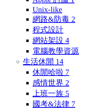
Unix-like
網路&防毒
2
程式設計
網站架設
4
電腦教學資源
生活休閒
14
休閒哈啦
7
感情世界
2
上班一族
5
國考&法律
7