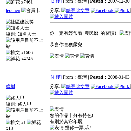
[3 樓]
From：臺灣 |
Posted：
2007-12-30 
x7461
leochen
分享:
你一定有經常看"農民曆"的習慣!
級別:
知名人士
恭喜你喜獲麟兒.
x1606
x4745
[4 樓]
From：臺灣 |
Posted：
2008-01-03 
綠樹
分享:
級別:
路人甲
您的作品十分有特色!
有別於其它年曆,
x1
投你一票,哦!
x13