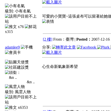
級別:
小有名氣
可愛的小寶寶~這張桌布可以留著給她做
x76
x315
[2 樓]
From：臺灣 |
Posted：
2007-12-16 
adamlee9
分享:
心生命新氣象新希望
&n ..
級別:
風雲人物
x6353