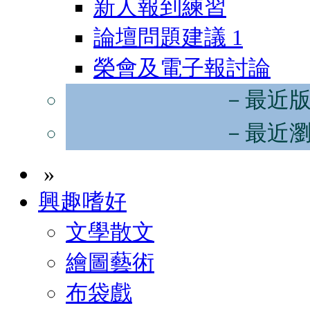
新人報到練習
論壇問題建議
1
榮會及電子報討論
－最近
－最近
»
興趣嗜好
文學散文
繪圖藝術
布袋戲