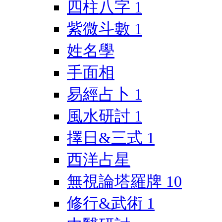
四柱八字
1
紫微斗數
1
姓名學
手面相
易經占卜
1
風水研討
1
擇日&三式
1
西洋占星
無視論塔羅牌
10
修行&武術
1