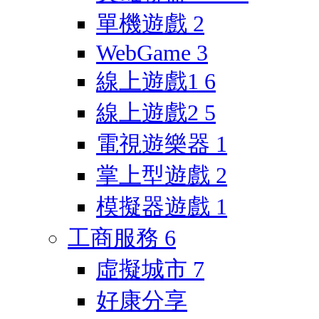
單機遊戲
2
WebGame
3
線上遊戲1
6
線上遊戲2
5
電視遊樂器
1
掌上型遊戲
2
模擬器遊戲
1
工商服務
6
虛擬城市
7
好康分享