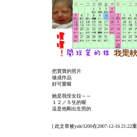
把寶寶的照片
做成作品
好可愛喔
她是我侄女拉～～
１２／５生的喔
這是他剛出生照的
[ 此文章被yule3200在2007-12-16 21:2