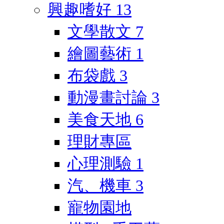
興趣嗜好
13
文學散文
7
繪圖藝術
1
布袋戲
3
動漫畫討論
3
美食天地
6
理財專區
心理測驗
1
汽、機車
3
寵物園地