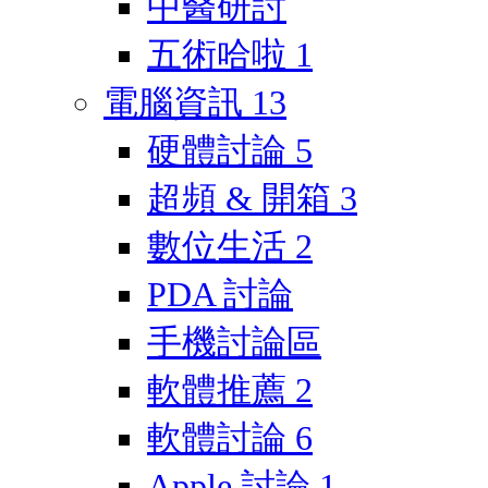
中醫研討
五術哈啦
1
電腦資訊
13
硬體討論
5
超頻 & 開箱
3
數位生活
2
PDA 討論
手機討論區
軟體推薦
2
軟體討論
6
Apple 討論
1