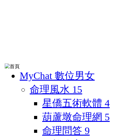
MyChat 數位男女
命理風水
15
星僑五術軟體
4
葫蘆墩命理網
5
命理問答
9