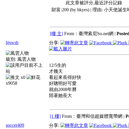
此文章被評分,最近評分記錄
財富:200 (by hkyes) | 理由:
小天使誕生咯
[樓 主]
From：臺灣索尼So-net網 |
Post
hjswsh
分享:
級別:
風雲人物
12/5生的
才幾天
x0
看起來長得好快
x9058
好聰明好可愛
就由2008年曆
陪著她長大
[1 樓]
From：臺灣和信超媒體寬帶網 |
P
soccer409
分享: