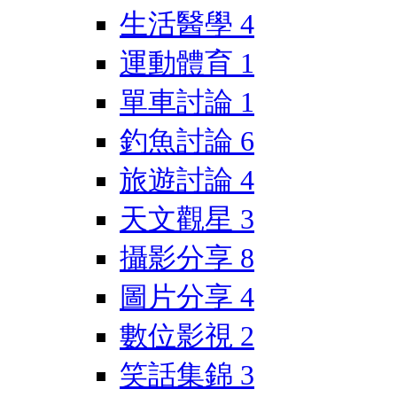
生活醫學
4
運動體育
1
單車討論
1
釣魚討論
6
旅遊討論
4
天文觀星
3
攝影分享
8
圖片分享
4
數位影視
2
笑話集錦
3