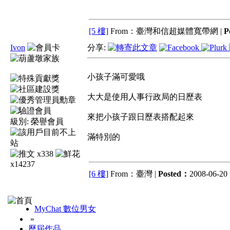
[5 樓]
From：臺灣和信超媒體寬帶網 |
P
Ivon
分享:
小孩子滿可愛哦
大大是使用人事行政局的日歷表
來把小孩子跟日歷表搭配起來
級別:
榮譽會員
滿特別的
x338
x14237
[6 樓]
From：臺灣 |
Posted：
2008-06-20 
MyChat 數位男女
»
歷屆作品