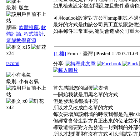
如果檢查設定都沒問題,並且郵件過濾也未過濾到該郵件,
級別:
版主
可用outlook設定對方公司smtp測試,不過也要
最好的方式是由該公司員工直接跟您做測試
版區:
軟體推薦
,
軟
如果郵件非常重要,流失會造成公司重大損
體討論
,
程式設計
,
電腦教學資源
x15
x241
[1 樓]
From：臺灣 |
Posted：
2007-11-09 
tacomi
分享:
級別:
小有名氣
首先感謝您的回覆
一開始我就是用黑名單的方式
x0
但是發現擋都擋不完
x42
所以才又改成白名單的方式
每次要增加該網域的時候我都是先用nslookup
但經常會發生對方真正出來的位址並不
導致還需要對方先發送一封到我的外部
所以才想問問有沒有方式可以測試對方是