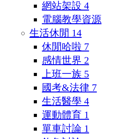
網站架設
4
電腦教學資源
生活休閒
14
休閒哈啦
7
感情世界
2
上班一族
5
國考&法律
7
生活醫學
4
運動體育
1
單車討論
1