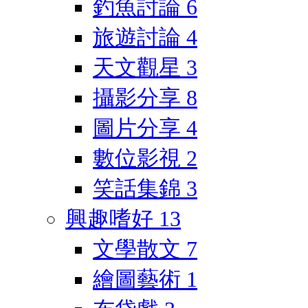
釣魚討論
6
旅遊討論
4
天文觀星
3
攝影分享
8
圖片分享
4
數位影視
2
笑話集錦
3
興趣嗜好
13
文學散文
7
繪圖藝術
1