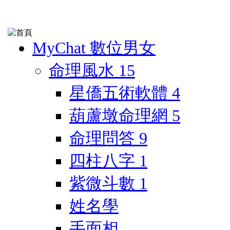
MyChat 數位男女
命理風水
15
星僑五術軟體
4
葫蘆墩命理網
5
命理問答
9
四柱八字
1
紫微斗數
1
姓名學
手面相