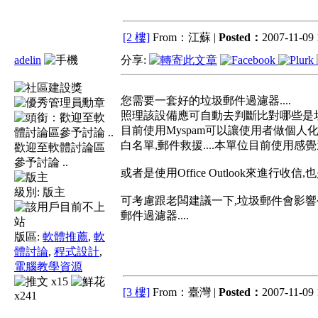
[2 樓]
From：江蘇 |
Posted：
2007-11-09 
adelin
分享:
您需要一套好的垃圾郵件過濾器....
照理該設備應可自動去判斷比對哪些是垃圾
目前使用Myspam可以讓使用者做個人化設
白名單,郵件救援....本單位目前使用感覺還
歡迎至軟體討論區
參予討論 ..
或者是使用Office Outlook來進行收信
級別:
版主
可考慮跟老闆建議一下,垃圾郵件會影響公司
郵件過濾器....
版區:
軟體推薦
,
軟
體討論
,
程式設計
,
電腦教學資源
x15
[3 樓]
From：臺灣 |
Posted：
2007-11-09 
x241