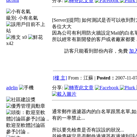
tacomi
分享:
級別:
小有名氣
[Server][提問] 如何測試是否可以收到
各位大大
因為公司有利用防火牆設定Mail的白名
x0
所以經常有新開發的客戶或者廠家都要 .
x42
訪客只能看到部份內容，免費
加
[樓 主]
From：江蘇 |
Posted：
2007-11-07
adelin
分享:
通常郵件過濾器內的白名單跟黑名單,如
有的一率禁止...
歡迎至軟體討論區
所以要先檢查是否有誤設的狀況...
參予討論 ..
並檢查確定是否郵件過濾器有過濾到該公司