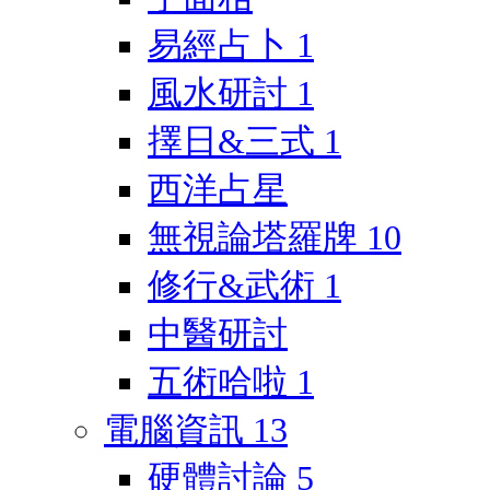
易經占卜
1
風水研討
1
擇日&三式
1
西洋占星
無視論塔羅牌
10
修行&武術
1
中醫研討
五術哈啦
1
電腦資訊
13
硬體討論
5