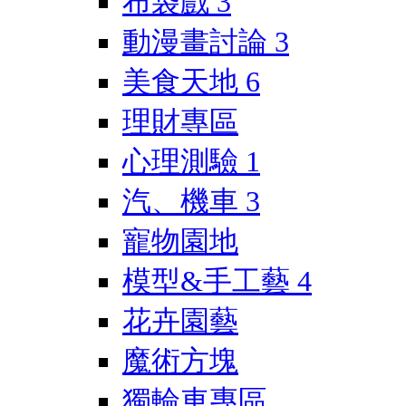
布袋戲
3
動漫畫討論
3
美食天地
6
理財專區
心理測驗
1
汽、機車
3
寵物園地
模型&手工藝
4
花卉園藝
魔術方塊
獨輪車專區