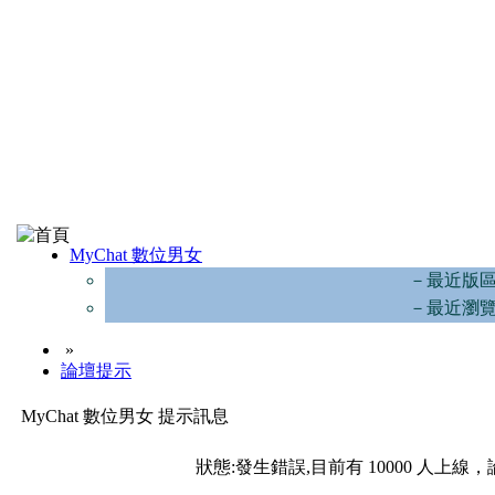
MyChat 數位男女
－最近版
－最近瀏
»
論壇提示
MyChat 數位男女 提示訊息
狀態:發生錯誤,目前有 10000 人上線