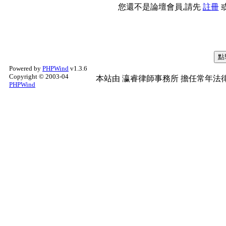
您還不是論壇會員,請先
註冊
Powered by
PHPWind
v1.3.6
Copyright © 2003-04
本站由
瀛睿律師事務所
擔任常年法律
PHPWind