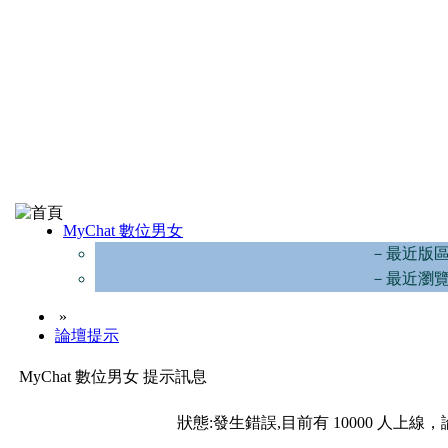
MyChat 數位男女
－最近版
－最近瀏
»
論壇提示
MyChat 數位男女 提示訊息
狀態:發生錯誤,目前有 10000 人上線