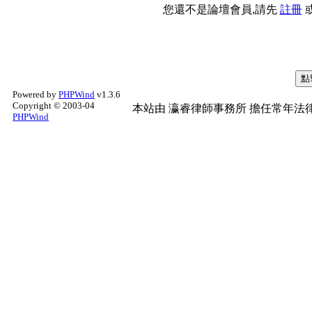
您還不是論壇會員,請先
註冊
Powered by
PHPWind
v1.3.6
Copyright © 2003-04
本站由
瀛睿律師事務所
擔任常年法律
PHPWind