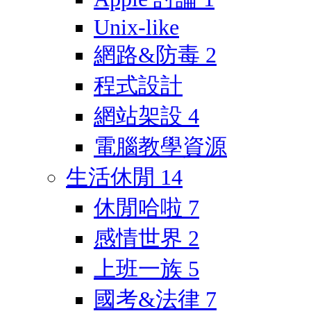
Unix-like
網路&防毒
2
程式設計
網站架設
4
電腦教學資源
生活休閒
14
休閒哈啦
7
感情世界
2
上班一族
5
國考&法律
7