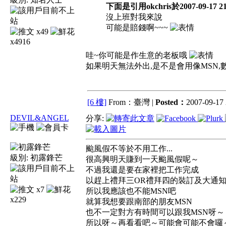
下面是引用okchris於2007-09-17 2
沒上班對我來說
可能是賠錢啊~~~
x49
x4916
哇~你可能是作生意的老板哦
如果明天無法外出,是不是會用像MSN
[6 樓]
From：臺灣 |
Posted：
2007-09-17 
DEVIL&ANGEL
分享:
颱風假不等於不用工作...
級別:
初露鋒芒
很高興明天賺到一天颱風假呢～
不過我還是要在家裡把工作完成
以趕上禮拜三OR禮拜四的裝訂及大通
x7
所以我應該也不能MSN吧
x229
就算我想要跟南部的朋友MSN
也不一定對方有時間可以跟我MSN呀～
所以呀～再看看吧～可能會可能不會囉