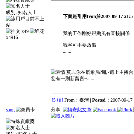
級別:
知名人士
下面是引用Ivon於2007-09-17 21:
x49
我的工作剛好跟颱風有直接關係
x4916
我寧可不要放假
.......
莫非你在氣象局?吼~還上主播
您有一則新留言~......
[5 樓]
From：臺灣 |
Posted：
2007-09-17 
sang
分享:
級別:
知名人士