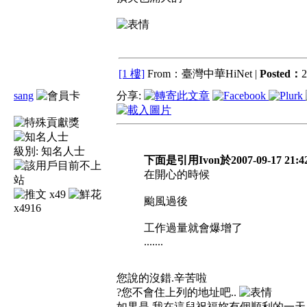
[1 樓]
From：臺灣中華HiNet |
Posted：
2
sang
分享:
級別:
知名人士
下面是引用Ivon於2007-09-17 21:
在開心的時候
x49
颱風過後
x4916
工作過量就會爆增了
.......
您說的沒錯.辛苦啦
?您不會住上列的地址吧..
如果是,我在這兒祝福妳有個順利的一天