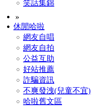
笑話集錦
»
休閒哈啦
網友自唱
網友自拍
公益互助
好站推薦
詐騙資訊
不爽發洩(兒童不宜)
哈啦舊文區