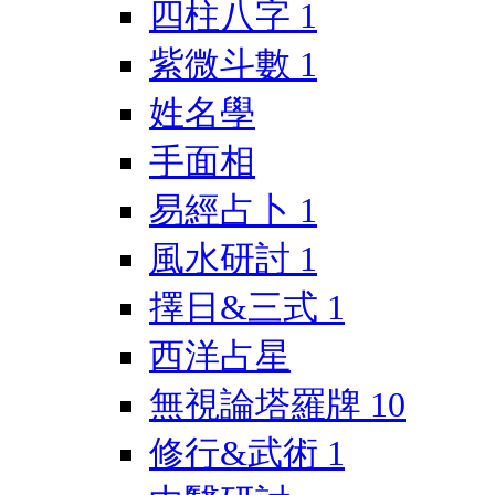
四柱八字
1
紫微斗數
1
姓名學
手面相
易經占卜
1
風水研討
1
擇日&三式
1
西洋占星
無視論塔羅牌
10
修行&武術
1