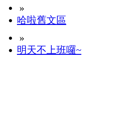
»
哈啦舊文區
»
明天不上班囉~