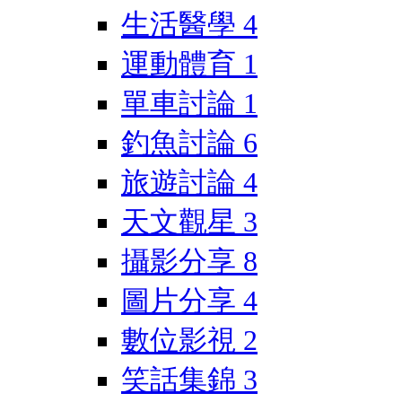
生活醫學
4
運動體育
1
單車討論
1
釣魚討論
6
旅遊討論
4
天文觀星
3
攝影分享
8
圖片分享
4
數位影視
2
笑話集錦
3