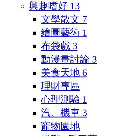
興趣嗜好
13
文學散文
7
繪圖藝術
1
布袋戲
3
動漫畫討論
3
美食天地
6
理財專區
心理測驗
1
汽、機車
3
寵物園地