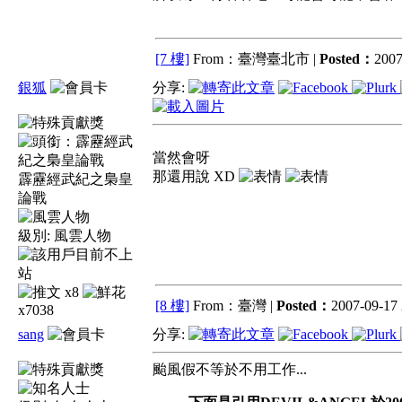
[7 樓]
From：臺灣臺北市 |
Posted：
2007
銀狐
分享:
當然會呀
那還用說 XD
霹靂經武紀之梟皇
論戰
級別:
風雲人物
x8
[8 樓]
From：臺灣 |
Posted：
2007-09-17 
x7038
sang
分享:
颱風假不等於不用工作...