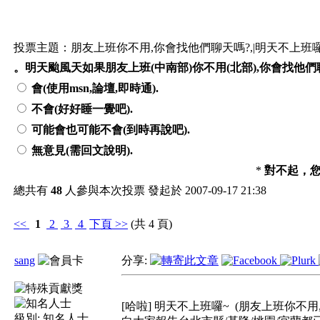
投票主題：朋友上班你不用,你會找他們聊天嗎?,|明天不上班囉
。明天颱風天如果朋友上班(中南部)你不用(北部),你會找他們聊
會(使用msn,論壇,即時通).
不會(好好睡一覺吧).
可能會也可能不會(到時再說吧).
無意見(需回文說明).
*
對不起，
總共有
48
人參與本次投票 發起於 2007-09-17 21:38
<<
1
2
3
4
下頁
>>
(共 4 頁)
sang
分享:
[哈啦] 明天不上班囉~
(朋友上班你不用
級別:
知名人士