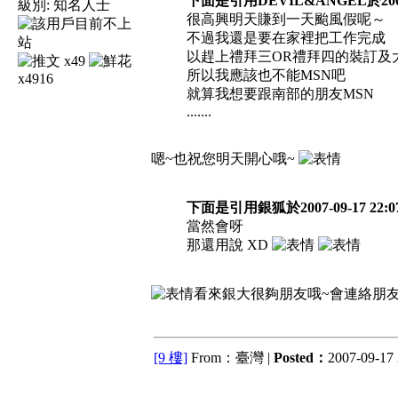
下面是引用DEVIL&ANGEL於2007
級別:
知名人士
很高興明天賺到一天颱風假呢～
不過我還是要在家裡把工作完成
以趕上禮拜三OR禮拜四的裝訂及
x49
所以我應該也不能MSN吧
x4916
就算我想要跟南部的朋友MSN
.......
嗯~也祝您明天開心哦~
下面是引用銀狐於2007-09-17 22:0
當然會呀
那還用說 XD
看來銀大很夠朋友哦~會連絡朋
[9 樓]
From：臺灣 |
Posted：
2007-09-17 