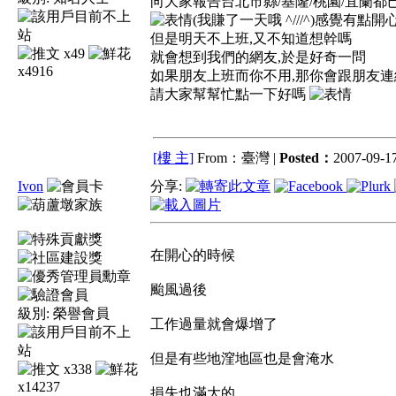
向大家報告台北市縣/基隆/桃園/宜蘭
(我賺了一天哦 ^///^)感覺有點開
但是明天不上班,又不知道想幹嗎
x49
就會想到我們的網友,於是好奇一問
x4916
如果朋友上班而你不用,那你會跟朋友連
請大家幫幫忙點一下好嗎
[樓 主]
From：臺灣 |
Posted：
2007-09-17
Ivon
分享:
在開心的時候
颱風過後
級別:
榮譽會員
工作過量就會爆增了
但是有些地漥地區也是會淹水
x338
x14237
損失也滿大的