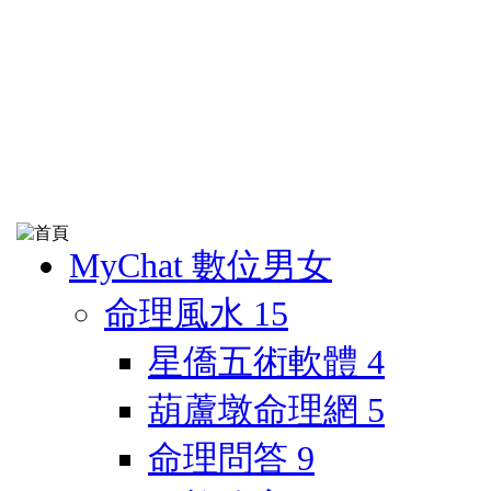
MyChat 數位男女
命理風水
15
星僑五術軟體
4
葫蘆墩命理網
5
命理問答
9