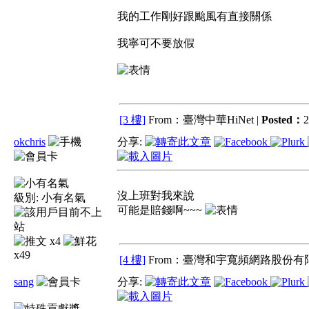
我的工作剛好跟颱風有直接關係
我寧可不要放假
[3 樓]
From：臺灣中華HiNet |
Posted：
2
okchris
分享:
沒上班對我來說
級別:
小有名氣
可能是賠錢啊~~~
x4
x49
[4 樓]
From：臺灣和宇寬頻網路股份有限
sang
分享: