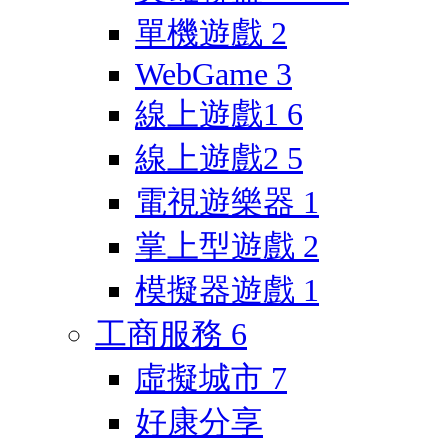
單機遊戲
2
WebGame
3
線上遊戲1
6
線上遊戲2
5
電視遊樂器
1
掌上型遊戲
2
模擬器遊戲
1
工商服務
6
虛擬城市
7
好康分享