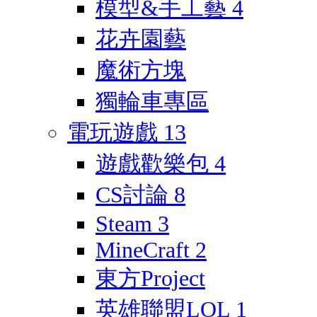
模型&手工藝
4
花卉園藝
魔術方塊
獨輪車專區
電玩遊戲
13
遊戲歡樂包
4
CS討論
8
Steam
3
MineCraft
2
東方Project
英雄聯盟LOL
1