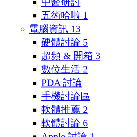
中醫研討
五術哈啦
1
電腦資訊
13
硬體討論
5
超頻 & 開箱
3
數位生活
2
PDA 討論
手機討論區
軟體推薦
2
軟體討論
6
Apple 討論
1