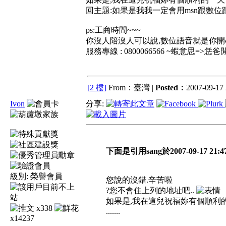
回主題:如果是我我一定會用msn跟數
ps:工商時間~~~
你沒人陪沒人可以說,數位語音就是你開
服務專線 : 0800066566 ~蝦意思=
[2 樓]
From：臺灣 |
Posted：
2007-09-17 
Ivon
分享:
下面是引用sang於2007-09-17 21:
級別:
榮譽會員
您說的沒錯.辛苦啦
?您不會住上列的地址吧..
如果是,我在這兒祝福妳有個順利
x338
.......
x14237