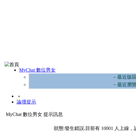
MyChat 數位男女
－最近版
－最近瀏
»
論壇提示
MyChat 數位男女 提示訊息
狀態:發生錯誤,目前有 10001 人上線