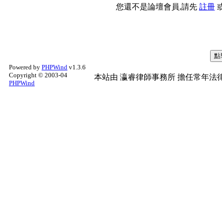
您還不是論壇會員,請先
註冊
Powered by
PHPWind
v1.3.6
Copyright © 2003-04
本站由
瀛睿律師事務所
擔任常年法律
PHPWind