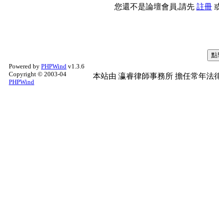
您還不是論壇會員,請先
註冊
Powered by
PHPWind
v1.3.6
Copyright © 2003-04
本站由
瀛睿律師事務所
擔任常年法律
PHPWind