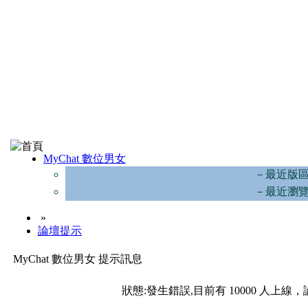
MyChat 數位男女
－最近版
－最近瀏
»
論壇提示
MyChat 數位男女 提示訊息
狀態:發生錯誤,目前有 10000 人上線