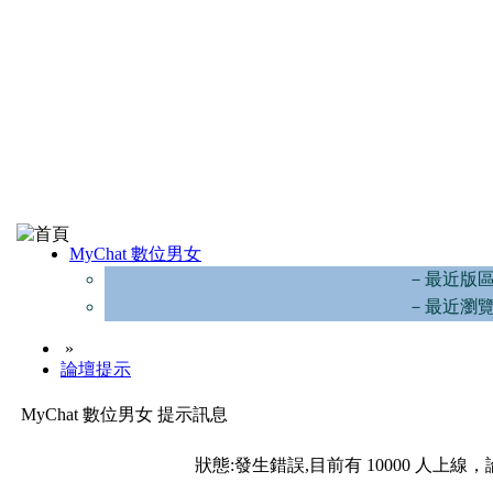
MyChat 數位男女
－最近版
－最近瀏
»
論壇提示
MyChat 數位男女 提示訊息
狀態:發生錯誤,目前有 10000 人上線