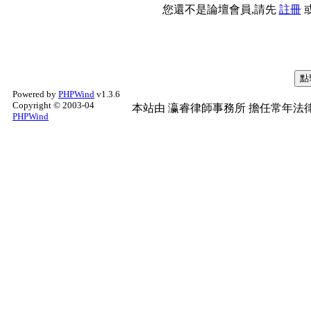
您還不是論壇會員,請先
註冊
Powered by
PHPWind
v1.3.6
Copyright © 2003-04
本站由
瀛睿律師事務所
擔任常年法律
PHPWind