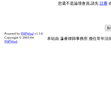
您還不是論壇會員,請先
註冊
Powered by
PHPWind
v1.3.6
Copyright © 2003-04
本站由
瀛睿律師事務所
擔任常年法律
PHPWind