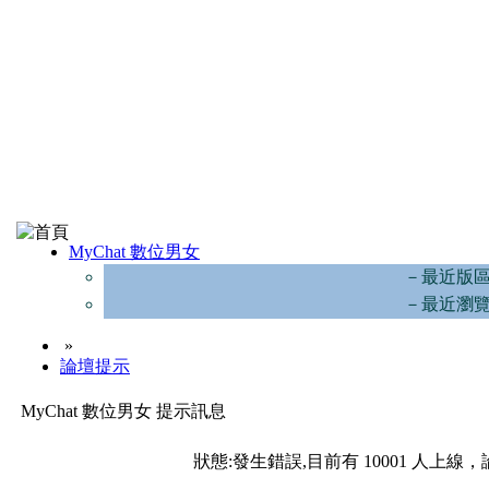
MyChat 數位男女
－最近版
－最近瀏
»
論壇提示
MyChat 數位男女 提示訊息
狀態:發生錯誤,目前有 10001 人上線