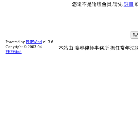
您還不是論壇會員,請先
註冊
Powered by
PHPWind
v1.3.6
Copyright © 2003-04
本站由
瀛睿律師事務所
擔任常年法律
PHPWind