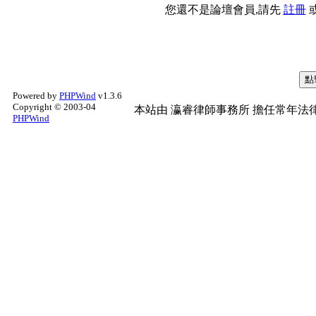
您還不是論壇會員,請先
註冊
Powered by
PHPWind
v1.3.6
Copyright © 2003-04
本站由
瀛睿律師事務所
擔任常年法律
PHPWind