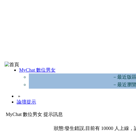
MyChat 數位男女
－最近版
－最近瀏
»
論壇提示
MyChat 數位男女 提示訊息
狀態:發生錯誤,目前有 10000 人上線