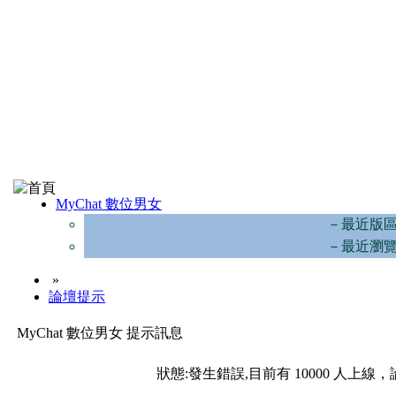
MyChat 數位男女
－最近版
－最近瀏
»
論壇提示
MyChat 數位男女 提示訊息
狀態:發生錯誤,目前有 10000 人上線