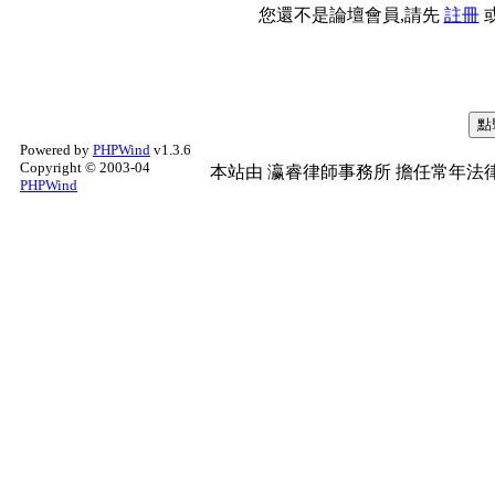
您還不是論壇會員,請先
註冊
Powered by
PHPWind
v1.3.6
Copyright © 2003-04
本站由
瀛睿律師事務所
擔任常年法律
PHPWind