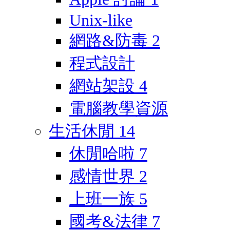
Unix-like
網路&防毒
2
程式設計
網站架設
4
電腦教學資源
生活休閒
14
休閒哈啦
7
感情世界
2
上班一族
5
國考&法律
7