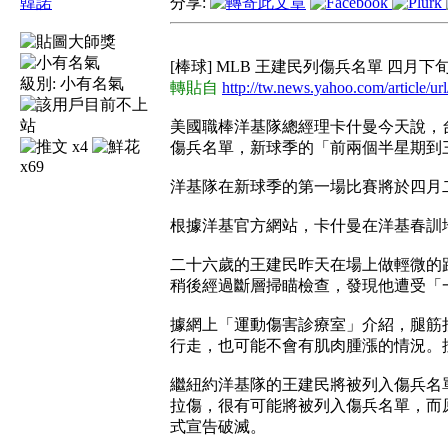
韓諾
分享:
[棒球] MLB 王建民列傷兵名單 四月
級別:
小有名氣
轉貼自
http://tw.news.yahoo.com/article/ur
美國職棒洋基隊總經理卡什曼今天說，
x4
傷兵名單，新球季的「前兩個半星期到
x69
洋基隊在新球季的第一場比賽將於四月
根據洋基官方網站，卡什曼在洋基春訓
二十六歲的王建民昨天在場上做輕微的
稍後經過斷層掃瞄檢查，發現他遭受「
據網上「運動傷害診療室」介紹，腿筋
行走，也可能不會有肌肉腫漲的情況。
繼紐約洋基隊的王建民將被列入傷兵名
拉傷，很有可能將被列入傷兵名單，而
式宣告破滅。