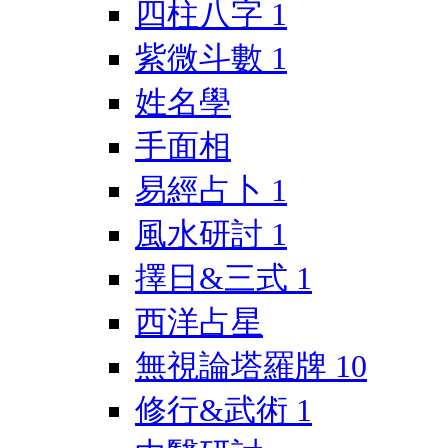
四柱八字
1
紫微斗數
1
姓名學
手面相
易經占卜
1
風水研討
1
擇日&三式
1
西洋占星
無視論塔羅牌
10
修行&武術
1