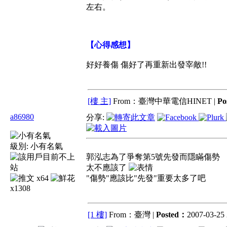
左右。
【心得感想】
好好養傷 傷好了再重新出發宰敵!!
[樓 主]
From：臺灣中華電信HINET |
Po
a86980
分享:
級別:
小有名氣
郭泓志為了爭奪第5號先發而隱瞞傷勢
太不應該了
x64
"傷勢"應該比"先發"重要太多了吧
x1308
[1 樓]
From：臺灣 |
Posted：
2007-03-25 