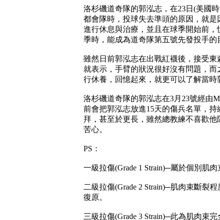
洛杉磯道奇隊的郭泓志，在23日(美國
都會隊時，投球失去準頭的原因，就是
進行休息與治療，並且在球季開始前，
季時，能成為道奇隊第五號先發投手的
雖然日前郭泓志在出戰紅襪後，接受東
就表示，手臂的狀況很好沒有問題，而
行休養，回憶起來，就更可以了解當時
洛杉磯道奇隊的郭泓志在3月23號經由
前會把郭泓志放進15天的傷兵名單，
拜，甚至於更長，雖然總教練不喜歡他
苦心。
PS：
一級拉傷(Grade 1 Strain)─
二級拉傷(Grade 2 Strain)─
復原。
三級拉傷(Grade 3 Strain)─