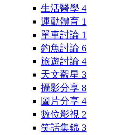
生活醫學
4
運動體育
1
單車討論
1
釣魚討論
6
旅遊討論
4
天文觀星
3
攝影分享
8
圖片分享
4
數位影視
2
笑話集錦
3