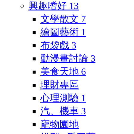
興趣嗜好
13
文學散文
7
繪圖藝術
1
布袋戲
3
動漫畫討論
3
美食天地
6
理財專區
心理測驗
1
汽、機車
3
寵物園地