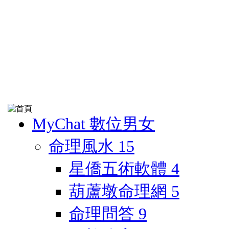
MyChat 數位男女
命理風水
15
星僑五術軟體
4
葫蘆墩命理網
5
命理問答
9