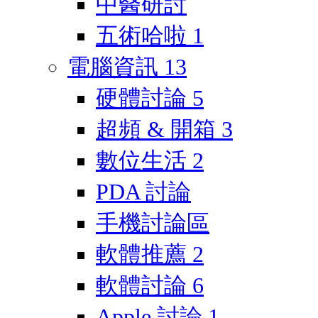
中醫研討
五術哈啦
1
電腦資訊
13
硬體討論
5
超頻 & 開箱
3
數位生活
2
PDA 討論
手機討論區
軟體推薦
2
軟體討論
6
Apple 討論
1