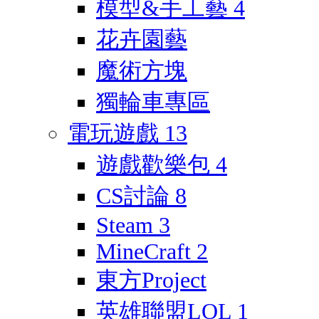
模型&手工藝
4
花卉園藝
魔術方塊
獨輪車專區
電玩遊戲
13
遊戲歡樂包
4
CS討論
8
Steam
3
MineCraft
2
東方Project
英雄聯盟LOL
1