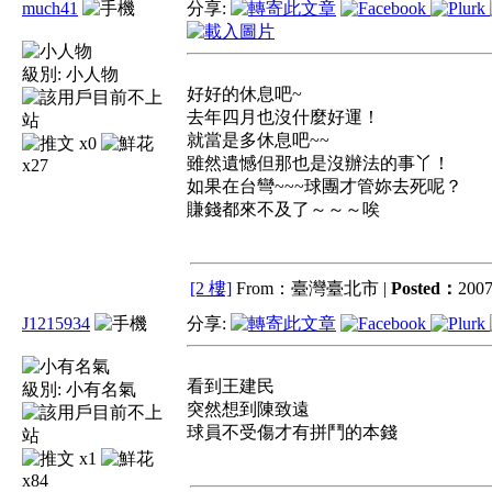
much41
分享:
級別:
小人物
好好的休息吧~
去年四月也沒什麼好運！
就當是多休息吧~~
x0
雖然遺憾但那也是沒辦法的事丫！
x27
如果在台彎~~~球團才管妳去死呢？
賺錢都來不及了～～～唉
[2 樓]
From：臺灣臺北市 |
Posted：
2007
J1215934
分享:
看到王建民
級別:
小有名氣
突然想到陳致遠
球員不受傷才有拼鬥的本錢
x1
x84