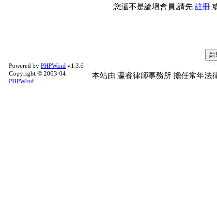
您還不是論壇會員,請先
註冊
Powered by
PHPWind
v1.3.6
Copyright © 2003-04
本站由
瀛睿律師事務所
擔任常年法律
PHPWind