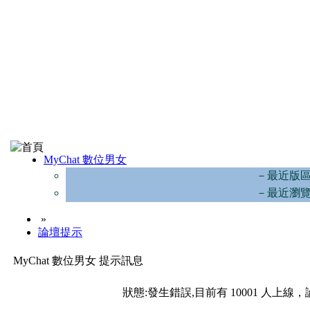
MyChat 數位男女
－最近版
－最近瀏
»
論壇提示
MyChat 數位男女 提示訊息
狀態:發生錯誤,目前有 10001 人上線