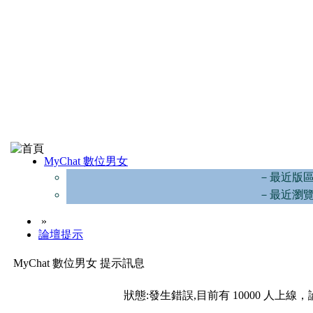
MyChat 數位男女
－最近版
－最近瀏
»
論壇提示
MyChat 數位男女 提示訊息
狀態:發生錯誤,目前有 10000 人上線