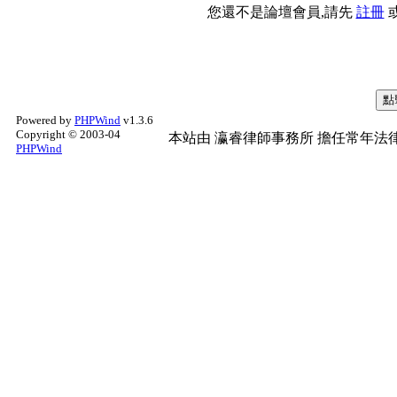
您還不是論壇會員,請先
註冊
Powered by
PHPWind
v1.3.6
Copyright © 2003-04
本站由
瀛睿律師事務所
擔任常年法律
PHPWind