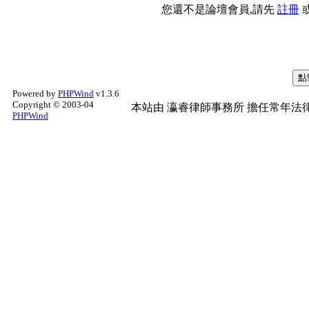
您還不是論壇會員,請先
註冊
Powered by
PHPWind
v1.3.6
Copyright © 2003-04
本站由
瀛睿律師事務所
擔任常年法律
PHPWind