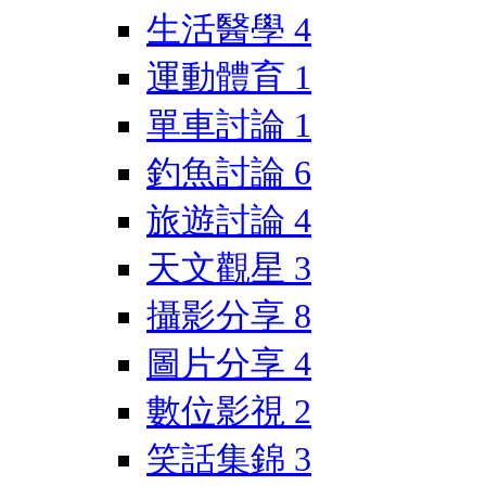
生活醫學
4
運動體育
1
單車討論
1
釣魚討論
6
旅遊討論
4
天文觀星
3
攝影分享
8
圖片分享
4
數位影視
2
笑話集錦
3