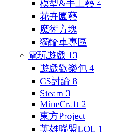
模型&手工藝
4
花卉園藝
魔術方塊
獨輪車專區
電玩遊戲
13
遊戲歡樂包
4
CS討論
8
Steam
3
MineCraft
2
東方Project
英雄聯盟LOL
1