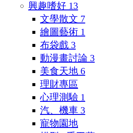
興趣嗜好
13
文學散文
7
繪圖藝術
1
布袋戲
3
動漫畫討論
3
美食天地
6
理財專區
心理測驗
1
汽、機車
3
寵物園地