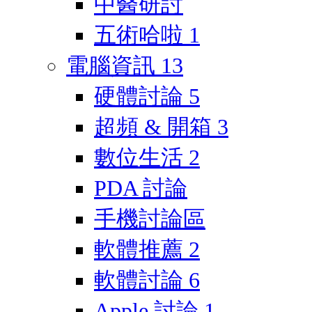
中醫研討
五術哈啦
1
電腦資訊
13
硬體討論
5
超頻 & 開箱
3
數位生活
2
PDA 討論
手機討論區
軟體推薦
2
軟體討論
6
Apple 討論
1