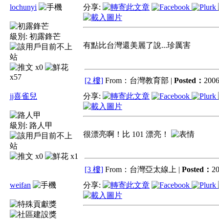
lochunyi
分享:
級別:
初露鋒芒
有點比台灣還美麗了說...珍厲害
x0
x57
[2 樓]
From：台灣教育部 |
Posted：
2006
jj喜雀兒
分享:
級別:
路人甲
很漂亮啊！比 101 漂亮！
x0
x1
[3 樓]
From：台灣亞太線上 |
Posted：
20
weifan
分享: