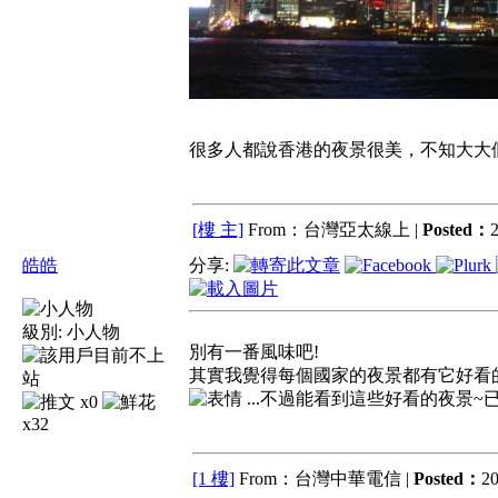
很多人都說香港的夜景很美，不知大大
[樓 主]
From：台灣亞太線上 |
Posted：
2
皓皓
分享:
級別:
小人物
別有一番風味吧!
其實我覺得每個國家的夜景都有它好看
...不過能看到這些好看的夜景
x0
x32
[1 樓]
From：台灣中華電信 |
Posted：
20