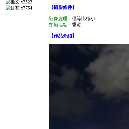
x3523
【攝影條件】
x7754
影像處理：
僅等比縮小.
拍攝地點：
香港
【作品介紹】