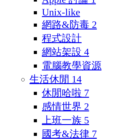
Unix-like
網路&防毒
2
程式設計
網站架設
4
電腦教學資源
生活休閒
14
休閒哈啦
7
感情世界
2
上班一族
5
國考&法律
7