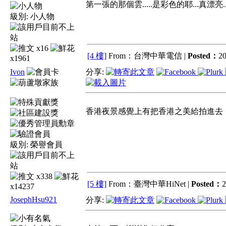
第一張的那個雲.....是彩色的耶...真漂亮..
級別:
小人物
x16
[4 樓]
From：台灣中華電信 |
Posted：
20
x1961
Ivon
分享:
香港夜景感覺上有把香港之美給拍進去
級別:
榮譽會員
x338
[5 樓]
From：臺灣中華HiNet |
Posted：
2
x14237
JosephHsu921
分享: