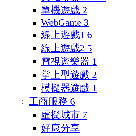
單機遊戲
2
WebGame
3
線上遊戲1
6
線上遊戲2
5
電視遊樂器
1
掌上型遊戲
2
模擬器遊戲
1
工商服務
6
虛擬城市
7
好康分享