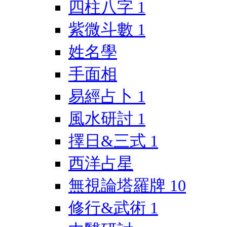
四柱八字
1
紫微斗數
1
姓名學
手面相
易經占卜
1
風水研討
1
擇日&三式
1
西洋占星
無視論塔羅牌
10
修行&武術
1