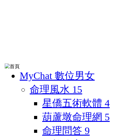
MyChat 數位男女
命理風水
15
星僑五術軟體
4
葫蘆墩命理網
5
命理問答
9