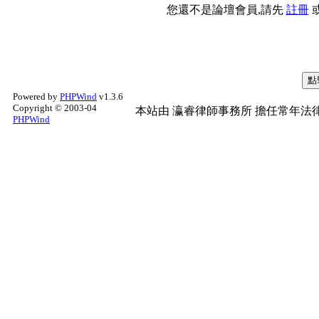
您還不是論壇會員,請先
註冊
Powered by
PHPWind
v1.3.6
Copyright © 2003-04
本站由
瀛睿律師事務所
擔任常年法律
PHPWind