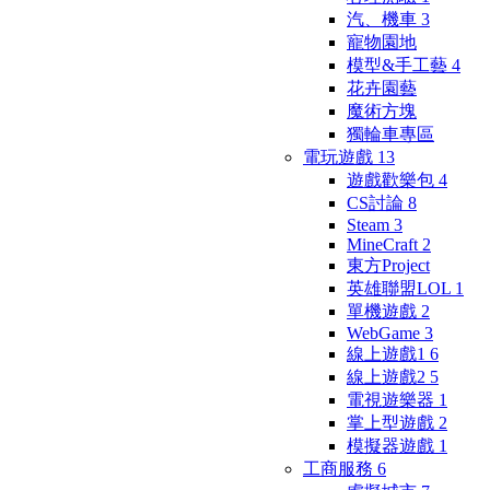
汽、機車
3
寵物園地
模型&手工藝
4
花卉園藝
魔術方塊
獨輪車專區
電玩遊戲
13
遊戲歡樂包
4
CS討論
8
Steam
3
MineCraft
2
東方Project
英雄聯盟LOL
1
單機遊戲
2
WebGame
3
線上遊戲1
6
線上遊戲2
5
電視遊樂器
1
掌上型遊戲
2
模擬器遊戲
1
工商服務
6