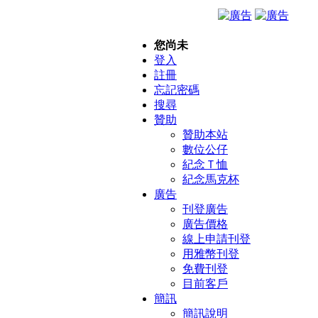
您尚未
登入
註冊
忘記密碼
搜尋
贊助
贊助本站
數位公仔
紀念Ｔ恤
紀念馬克杯
廣告
刊登廣告
廣告價格
線上申請刊登
用雅幣刊登
免費刊登
目前客戶
簡訊
簡訊說明