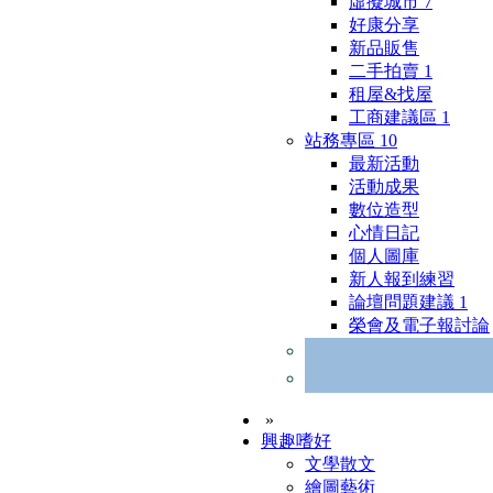
虛擬城市
7
好康分享
新品販售
二手拍賣
1
租屋&找屋
工商建議區
1
站務專區
10
最新活動
活動成果
數位造型
心情日記
個人圖庫
新人報到練習
論壇問題建議
1
榮會及電子報討論
»
興趣嗜好
文學散文
繪圖藝術