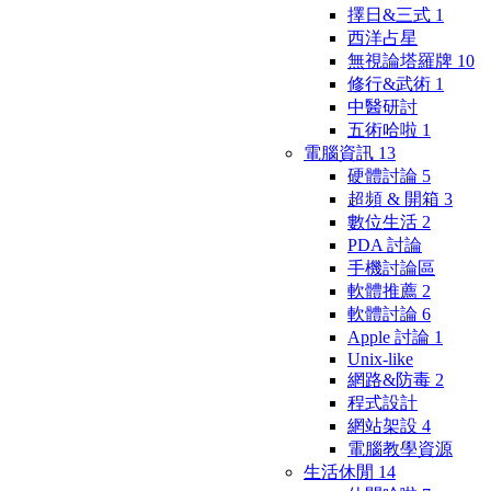
擇日&三式
1
西洋占星
無視論塔羅牌
10
修行&武術
1
中醫研討
五術哈啦
1
電腦資訊
13
硬體討論
5
超頻 & 開箱
3
數位生活
2
PDA 討論
手機討論區
軟體推薦
2
軟體討論
6
Apple 討論
1
Unix-like
網路&防毒
2
程式設計
網站架設
4
電腦教學資源
生活休閒
14