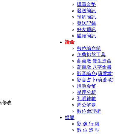
購買金幣
發送簡訊
預約簡訊
發送記錄
好友通訊
罐頭簡訊
論命
數位論命舘
免費排盤工具
葫蘆墩 優生造命
葫蘆墩 八字命書
影音論命(葫蘆墩)
影音占卜(葫蘆墩)
購買金幣
星座分析
孔明神數
周公解夢
數位命理街
娛樂
影 像 行 腳
數 位 造 型