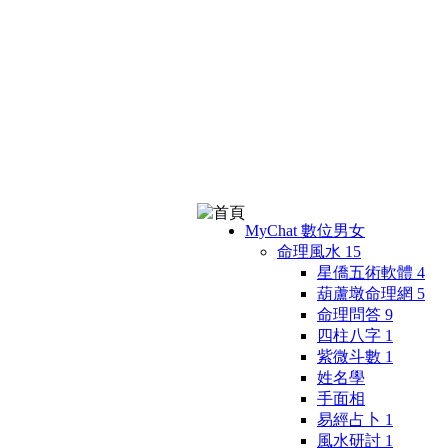
MyChat 數位男女
命理風水
15
星僑五術軟體
4
葫蘆墩命理網
5
命理問答
9
四柱八字
1
紫微斗數
1
姓名學
手面相
易經占卜
1
風水研討
1