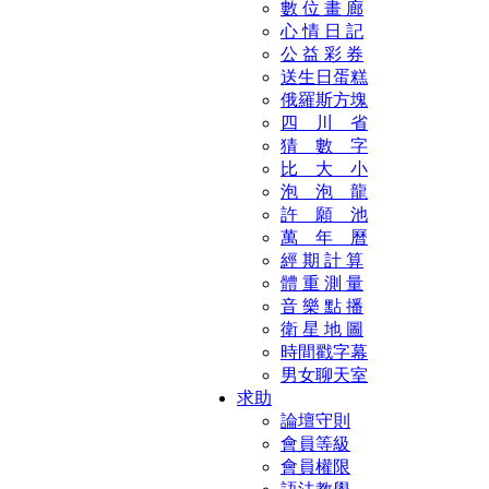
數 位 畫 廊
心 情 日 記
公 益 彩 券
送生日蛋糕
俄羅斯方塊
四 川 省
猜 數 字
比 大 小
泡 泡 龍
許 願 池
萬 年 曆
經 期 計 算
體 重 測 量
音 樂 點 播
衛 星 地 圖
時間戳字幕
男女聊天室
求助
論壇守則
會員等級
會員權限