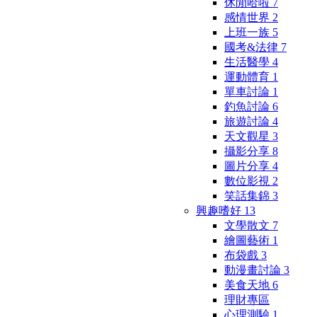
休閒哈啦
7
感情世界
2
上班一族
5
國考&法律
7
生活醫學
4
運動體育
1
單車討論
1
釣魚討論
6
旅遊討論
4
天文觀星
3
攝影分享
8
圖片分享
4
數位影視
2
笑話集錦
3
興趣嗜好
13
文學散文
7
繪圖藝術
1
布袋戲
3
動漫畫討論
3
美食天地
6
理財專區
心理測驗
1