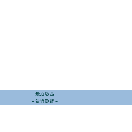
－最近版區－
－最近瀏覽－