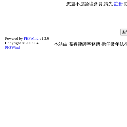
您還不是論壇會員,請先
註冊
Powered by
PHPWind
v1.3.6
Copyright © 2003-04
本站由
瀛睿律師事務所
擔任常年法律
PHPWind