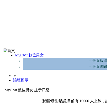
MyChat 數位男女
－最近版
－最近瀏
»
論壇提示
MyChat 數位男女 提示訊息
狀態:發生錯誤,目前有 10000 人上線