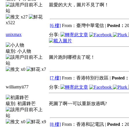
親愛的大大，圖片不見了啊！
x27
x522
[6 樓]
From：臺灣中華電信 |
Posted：
20
unixmax
分享:
級別:
小人物
圖片跑到哪裡去了呢！
x0
x7
[7 樓]
From：香港特別行政區 |
Posted
williamyii77
分享:
級別:
初露鋒芒
死圖了啊~~可以重新放過嗎?
x0
x9
[8 樓]
From：香港和記電訊 |
Posted：
20