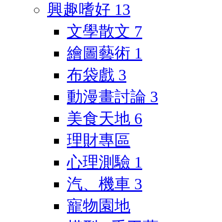
興趣嗜好
13
文學散文
7
繪圖藝術
1
布袋戲
3
動漫畫討論
3
美食天地
6
理財專區
心理測驗
1
汽、機車
3
寵物園地