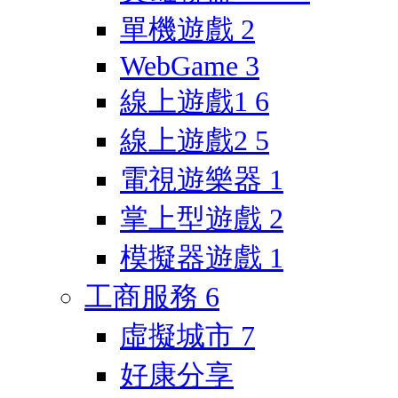
單機遊戲
2
WebGame
3
線上遊戲1
6
線上遊戲2
5
電視遊樂器
1
掌上型遊戲
2
模擬器遊戲
1
工商服務
6
虛擬城市
7
好康分享