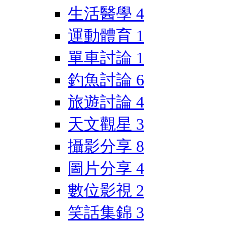
生活醫學
4
運動體育
1
單車討論
1
釣魚討論
6
旅遊討論
4
天文觀星
3
攝影分享
8
圖片分享
4
數位影視
2
笑話集錦
3