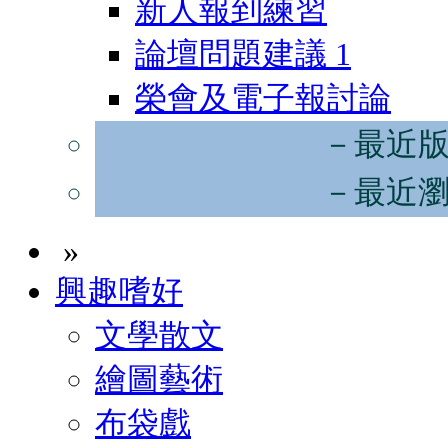
新人報到練習
論壇問題建議
1
榮會及電子報討論
－最近
－最近
»
興趣嗜好
文學散文
繪圖藝術
布袋戲