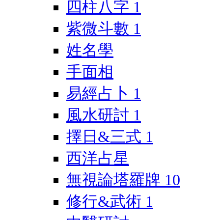
四柱八字
1
紫微斗數
1
姓名學
手面相
易經占卜
1
風水研討
1
擇日&三式
1
西洋占星
無視論塔羅牌
10
修行&武術
1