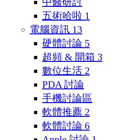
中醫研討
五術哈啦
1
電腦資訊
13
硬體討論
5
超頻 & 開箱
3
數位生活
2
PDA 討論
手機討論區
軟體推薦
2
軟體討論
6
Apple 討論
1