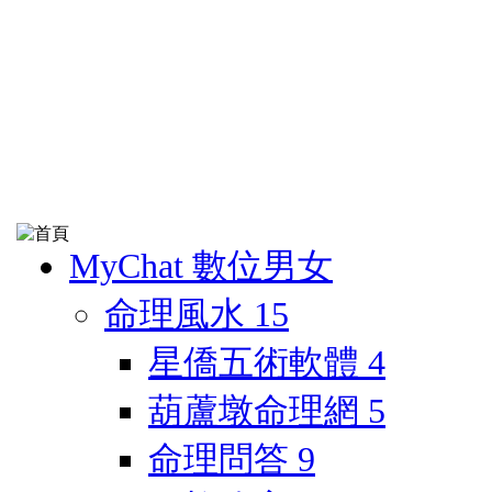
MyChat 數位男女
命理風水
15
星僑五術軟體
4
葫蘆墩命理網
5
命理問答
9