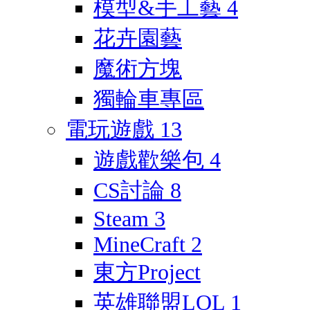
模型&手工藝
4
花卉園藝
魔術方塊
獨輪車專區
電玩遊戲
13
遊戲歡樂包
4
CS討論
8
Steam
3
MineCraft
2
東方Project
英雄聯盟LOL
1