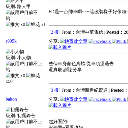
級別:
路人甲
FD是一台帥車啊~~~這改裝樣子好像頭D第
x0
x1
[2 樓]
From：台灣中華電信 |
Posted：
20
s995k
分享:
級別:
小人物
整個車身顏色真炫.從車頭望過去
還真殺.謝謝分享
x0
x50
[3 樓]
From：台灣新世紀資通 |
Posted
bakon
分享:
級別:
初露鋒芒
超好看的~
沒錢買~看看也好