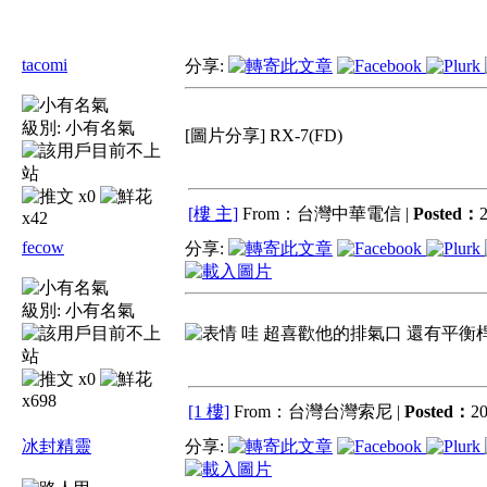
tacomi
分享:
級別:
小有名氣
[圖片分享] RX-7(FD)
x0
[樓 主]
From：台灣中華電信 |
Posted：
2
x42
fecow
分享:
級別:
小有名氣
哇 超喜歡他的排氣口 還有平衡桿
x0
x698
[1 樓]
From：台灣台灣索尼 |
Posted：
20
冰封精靈
分享: