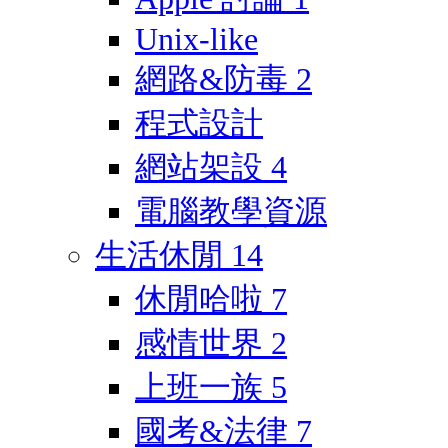
Unix-like
網路&防毒
2
程式設計
網站架設
4
電腦教學資源
生活休閒
14
休閒哈啦
7
感情世界
2
上班一族
5
國考&法律
7