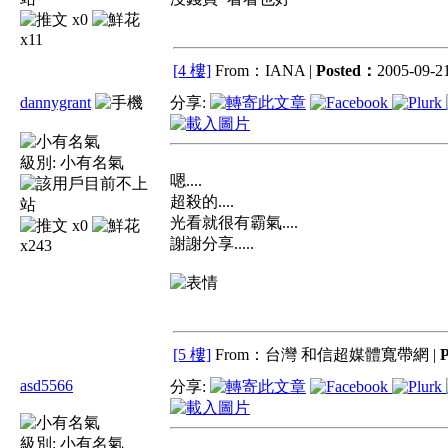
x0
x11
[4 樓]
From：IANA |
Posted：
2005-09-21
dannygrant
分享:
級別:
小有名氣
嗯....
超殺的....
光看就很有霸氣....
x0
謝謝分享.....
x243
[5 樓]
From：台灣 和信超媒體寬帶網 |
asd5566
分享:
級別:
小有名氣