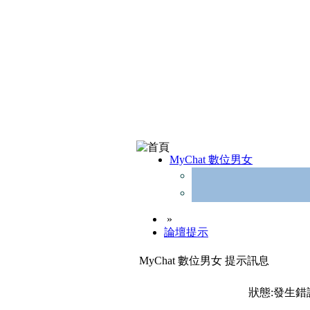
MyChat 數位男女
»
論壇提示
MyChat 數位男女 提示訊息
狀態:發生錯誤