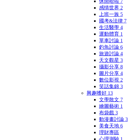
休閒哈啦
7
感情世界
2
上班一族
5
國考&法律
7
生活醫學
4
運動體育
1
單車討論
1
釣魚討論
6
旅遊討論
4
天文觀星
3
攝影分享
8
圖片分享
4
數位影視
2
笑話集錦
3
興趣嗜好
13
文學散文
7
繪圖藝術
1
布袋戲
3
動漫畫討論
3
美食天地
6
理財專區
心理測驗
1