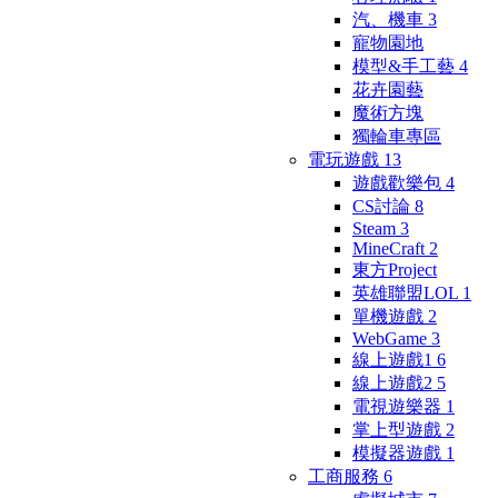
汽、機車
3
寵物園地
模型&手工藝
4
花卉園藝
魔術方塊
獨輪車專區
電玩遊戲
13
遊戲歡樂包
4
CS討論
8
Steam
3
MineCraft
2
東方Project
英雄聯盟LOL
1
單機遊戲
2
WebGame
3
線上遊戲1
6
線上遊戲2
5
電視遊樂器
1
掌上型遊戲
2
模擬器遊戲
1
工商服務
6