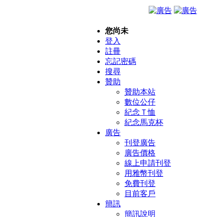
您尚未
登入
註冊
忘記密碼
搜尋
贊助
贊助本站
數位公仔
紀念Ｔ恤
紀念馬克杯
廣告
刊登廣告
廣告價格
線上申請刊登
用雅幣刊登
免費刊登
目前客戶
簡訊
簡訊說明