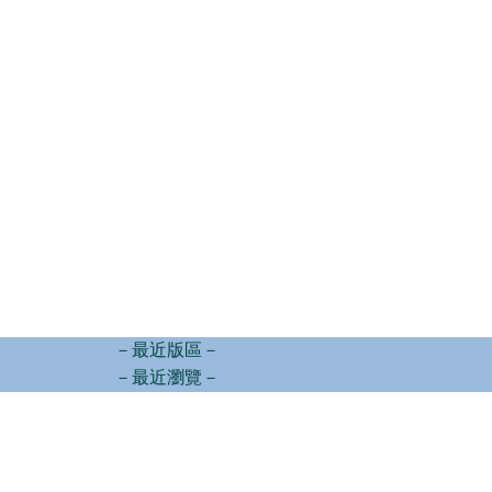
－最近版區－
－最近瀏覽－