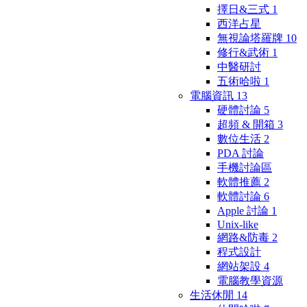
擇日&三式
1
西洋占星
無視論塔羅牌
10
修行&武術
1
中醫研討
五術哈啦
1
電腦資訊
13
硬體討論
5
超頻 & 開箱
3
數位生活
2
PDA 討論
手機討論區
軟體推薦
2
軟體討論
6
Apple 討論
1
Unix-like
網路&防毒
2
程式設計
網站架設
4
電腦教學資源
生活休閒
14