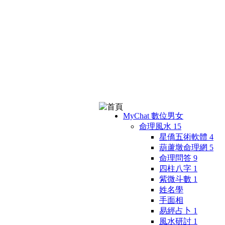
MyChat 數位男女
命理風水
15
星僑五術軟體
4
葫蘆墩命理網
5
命理問答
9
四柱八字
1
紫微斗數
1
姓名學
手面相
易經占卜
1
風水研討
1