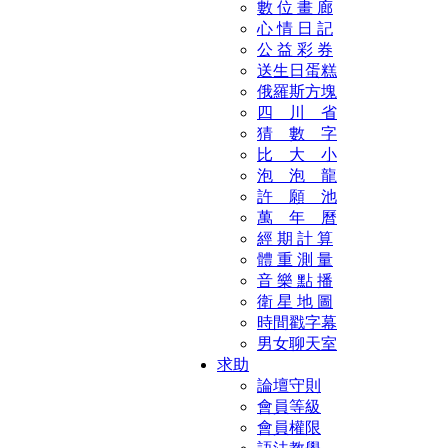
數 位 畫 廊
心 情 日 記
公 益 彩 券
送生日蛋糕
俄羅斯方塊
四 川 省
猜 數 字
比 大 小
泡 泡 龍
許 願 池
萬 年 曆
經 期 計 算
體 重 測 量
音 樂 點 播
衛 星 地 圖
時間戳字幕
男女聊天室
求助
論壇守則
會員等級
會員權限