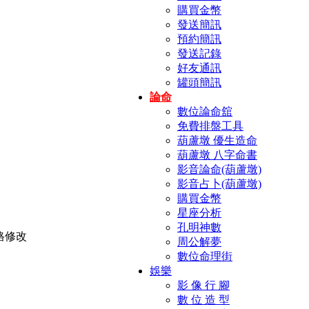
購買金幣
發送簡訊
預約簡訊
發送記錄
好友通訊
罐頭簡訊
論命
數位論命舘
免費排盤工具
葫蘆墩 優生造命
葫蘆墩 八字命書
影音論命(葫蘆墩)
影音占卜(葫蘆墩)
購買金幣
星座分析
孔明神數
周公解夢
數位命理街
娛樂
影 像 行 腳
數 位 造 型