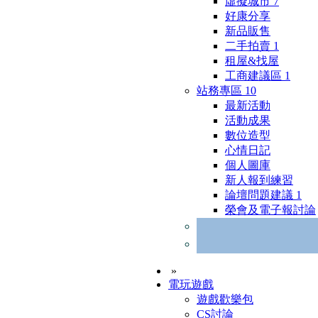
虛擬城市
7
好康分享
新品販售
二手拍賣
1
租屋&找屋
工商建議區
1
站務專區
10
最新活動
活動成果
數位造型
心情日記
個人圖庫
新人報到練習
論壇問題建議
1
榮會及電子報討論
»
電玩遊戲
遊戲歡樂包
CS討論