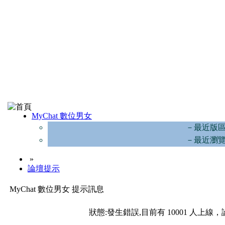
MyChat 數位男女
－最近版
－最近瀏
»
論壇提示
MyChat 數位男女 提示訊息
狀態:發生錯誤,目前有 10001 人上線