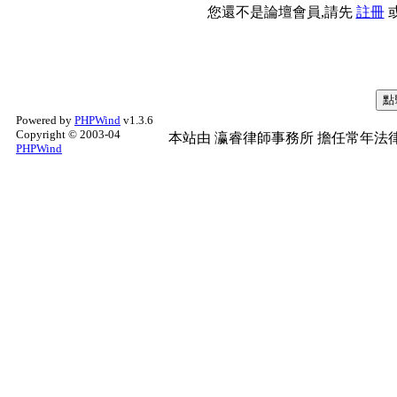
您還不是論壇會員,請先
註冊
Powered by
PHPWind
v1.3.6
Copyright © 2003-04
本站由
瀛睿律師事務所
擔任常年法律
PHPWind