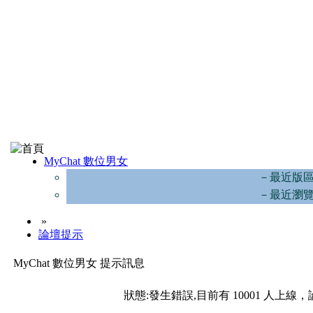
MyChat 數位男女
－最近版
－最近瀏
»
論壇提示
MyChat 數位男女 提示訊息
狀態:發生錯誤,目前有 10001 人上線