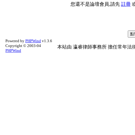
您還不是論壇會員,請先
註冊
Powered by
PHPWind
v1.3.6
Copyright © 2003-04
本站由
瀛睿律師事務所
擔任常年法律
PHPWind