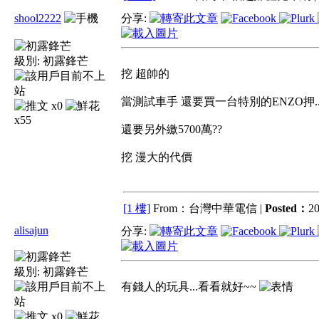
shool2222
分享:
級別:
初露鋒芒
挖 超帥的
當測試車手 還要買一台特別的ENZO押...
x0
x55
還要另外繳5700萬??
挖 漫大的代價
[1 樓]
From：台灣中華電信 |
Posted：
20
alisajun
分享:
級別:
初露鋒芒
有錢人的玩具...看看就好~~
x0