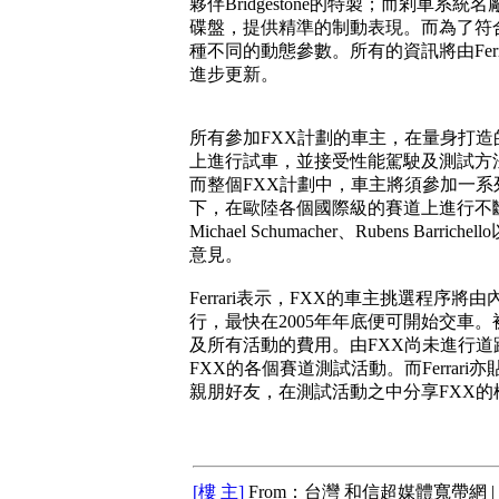
夥伴Bridgestone的特製；而剎車
碟盤，提供精準的制動表現。而為了符合
種不同的動態參數。所有的資訊將由Fe
進步更新。
所有參加FXX計劃的車主，在量身打造的FX
上進行試車，並接受性能駕駛及測試方
而整個FXX計劃中，車主將須參加一系列由
下，在歐陸各個國際級的賽道上進行不斷的
Michael Schumacher、Rubens B
意見。
Ferrari表示，FXX的車主挑選程序將
行，最快在2005年年底便可開始交車
及所有活動的費用。由FXX尚未進行
FXX的各個賽道測試活動。而Ferra
親朋好友，在測試活動之中分享FXX的
[樓 主]
From：台灣 和信超媒體寬帶網 |