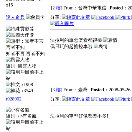
x15
[2 樓]
From：台灣中華電信 |
Posted：
20
達人奇兵
分享:
法拉利的車怎麼看都很棒
偶只玩的起搖控車啦
知者不言 言者不知
級別:
風雲人物
x1908
[3 樓]
From：臺灣 |
Posted：
2008-05-26 
x3549
r028902
分享:
級別:
小有名氣
法拉利的車型好像都差不多!!