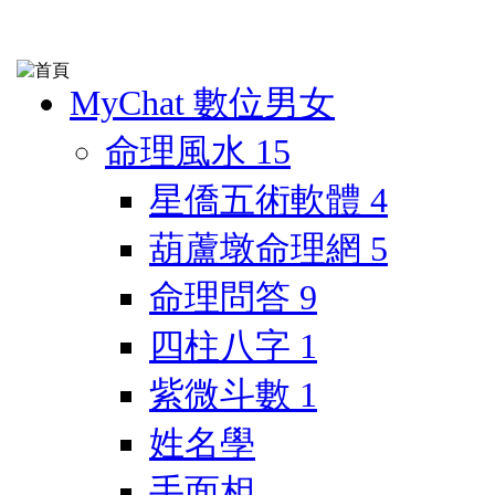
MyChat 數位男女
命理風水
15
星僑五術軟體
4
葫蘆墩命理網
5
命理問答
9
四柱八字
1
紫微斗數
1
姓名學
手面相