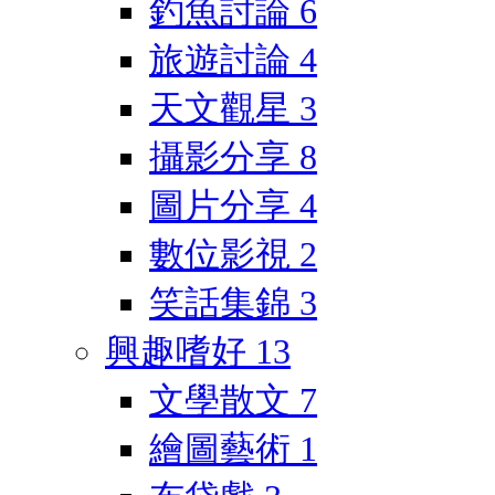
釣魚討論
6
旅遊討論
4
天文觀星
3
攝影分享
8
圖片分享
4
數位影視
2
笑話集錦
3
興趣嗜好
13
文學散文
7
繪圖藝術
1