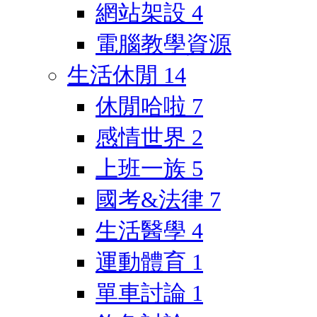
網站架設
4
電腦教學資源
生活休閒
14
休閒哈啦
7
感情世界
2
上班一族
5
國考&法律
7
生活醫學
4
運動體育
1
單車討論
1