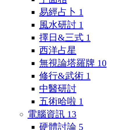
易經占卜
1
風水研討
1
擇日&三式
1
西洋占星
無視論塔羅牌
10
修行&武術
1
中醫研討
五術哈啦
1
電腦資訊
13
硬體討論
5