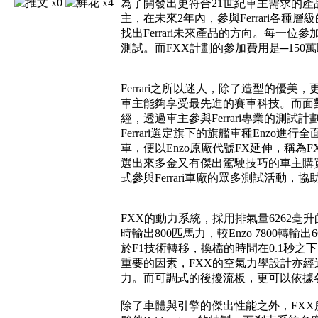
x0
x4
為了開發出更符合21世紀車主需求的產品，
主，在未來2年內，參與Ferrari各
找出Ferrari未來產品的方向。每一位參
測試。而FXX計劃的參加費用是─150萬歐
Ferrari之所以迷人，除了造型的優美
車主能夠享受最先進的賽車科技。而面對
經，透過車主參與Ferrari專業的
Ferrari選定旗下的旗艦車種Enz
車，便以Enzo原廠代號FX延伸，稱為FXX
選出來多金又有傑出駕駛技巧的車主購買。
式參與Ferrari車廠的眾多測試活動，協助
FXX的動力系統，採用排氣量6262毫升
時輸出800匹馬力，較Enzo 7800
於F1技術轉移，換檔的時間在0.1秒之
重要的因素，FXX的空氣力學設計亦經過
力。而可調式的後擾流板，更可以依據
除了車體與引擎的傑出性能之外，FXX