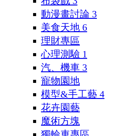
布袋戲
3
動漫畫討論
3
美食天地
6
理財專區
心理測驗
1
汽、機車
3
寵物園地
模型&手工藝
4
花卉園藝
魔術方塊
獨輪車專區