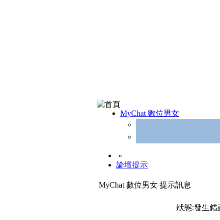
MyChat 數位男女
»
論壇提示
MyChat 數位男女 提示訊息
狀態:發生錯誤