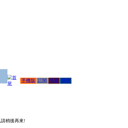
手機版
訂閱
地圖
簡體
 ,請稍後再來!