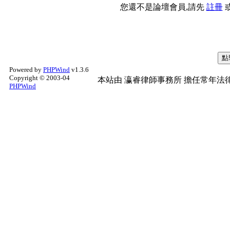
您還不是論壇會員,請先
註冊
Powered by
PHPWind
v1.3.6
Copyright © 2003-04
本站由
瀛睿律師事務所
擔任常年法律
PHPWind