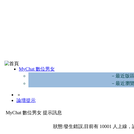
MyChat 數位男女
－最近版
－最近瀏
»
論壇提示
MyChat 數位男女 提示訊息
狀態:發生錯誤,目前有 10001 人上線