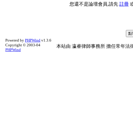
您還不是論壇會員,請先
註冊
Powered by
PHPWind
v1.3.6
Copyright © 2003-04
本站由
瀛睿律師事務所
擔任常年法律
PHPWind