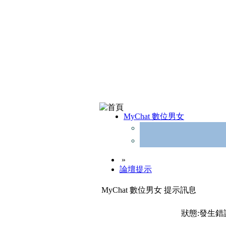
MyChat 數位男女
»
論壇提示
MyChat 數位男女 提示訊息
狀態:發生錯誤