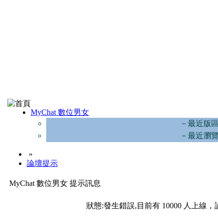
MyChat 數位男女
－最近版
－最近瀏
»
論壇提示
MyChat 數位男女 提示訊息
狀態:發生錯誤,目前有 10000 人上線