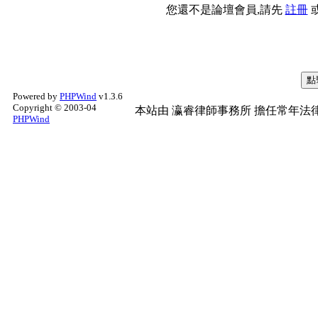
您還不是論壇會員,請先
註冊
Powered by
PHPWind
v1.3.6
Copyright © 2003-04
本站由
瀛睿律師事務所
擔任常年法律
PHPWind