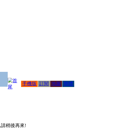
手機版
訂閱
地圖
簡體
 ,請稍後再來!