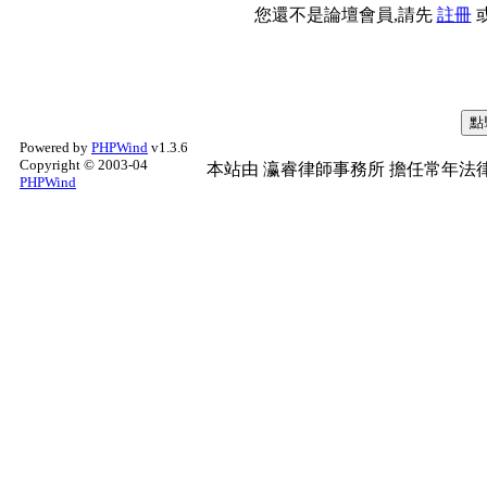
您還不是論壇會員,請先
註冊
Powered by
PHPWind
v1.3.6
Copyright © 2003-04
本站由
瀛睿律師事務所
擔任常年法律
PHPWind