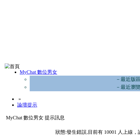
MyChat 數位男女
－最近版
－最近瀏
»
論壇提示
MyChat 數位男女 提示訊息
狀態:發生錯誤,目前有 10001 人上線