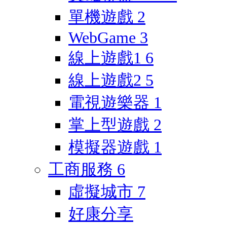
單機遊戲
2
WebGame
3
線上遊戲1
6
線上遊戲2
5
電視遊樂器
1
掌上型遊戲
2
模擬器遊戲
1
工商服務
6
虛擬城市
7
好康分享