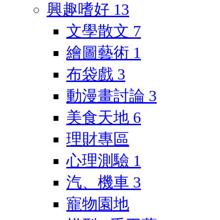
興趣嗜好
13
文學散文
7
繪圖藝術
1
布袋戲
3
動漫畫討論
3
美食天地
6
理財專區
心理測驗
1
汽、機車
3
寵物園地