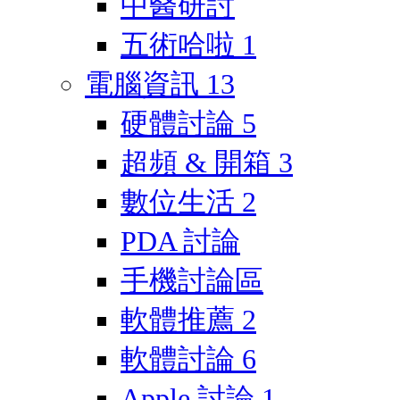
中醫研討
五術哈啦
1
電腦資訊
13
硬體討論
5
超頻 & 開箱
3
數位生活
2
PDA 討論
手機討論區
軟體推薦
2
軟體討論
6
Apple 討論
1