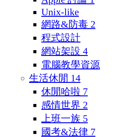
Unix-like
網路&防毒
2
程式設計
網站架設
4
電腦教學資源
生活休閒
14
休閒哈啦
7
感情世界
2
上班一族
5
國考&法律
7