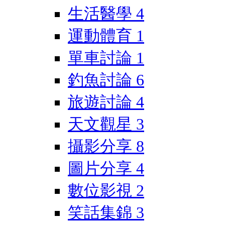
生活醫學
4
運動體育
1
單車討論
1
釣魚討論
6
旅遊討論
4
天文觀星
3
攝影分享
8
圖片分享
4
數位影視
2
笑話集錦
3