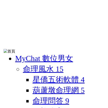
MyChat 數位男女
命理風水
15
星僑五術軟體
4
葫蘆墩命理網
5
命理問答
9