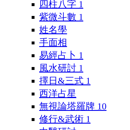
四柱八字
1
紫微斗數
1
姓名學
手面相
易經占卜
1
風水研討
1
擇日&三式
1
西洋占星
無視論塔羅牌
10
修行&武術
1