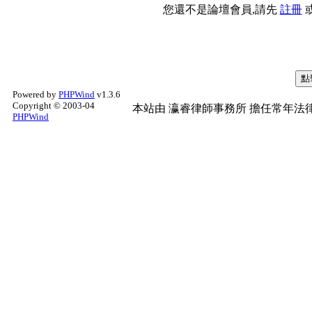
您還不是論壇會員,請先
註冊
Powered by
PHPWind
v1.3.6
Copyright © 2003-04
本站由
瀛睿律師事務所
擔任常年法律
PHPWind