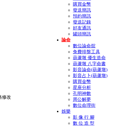
購買金幣
發送簡訊
預約簡訊
發送記錄
好友通訊
罐頭簡訊
論命
數位論命舘
免費排盤工具
葫蘆墩 優生造命
葫蘆墩 八字命書
影音論命(葫蘆墩)
影音占卜(葫蘆墩)
購買金幣
星座分析
孔明神數
周公解夢
數位命理街
娛樂
影 像 行 腳
數 位 造 型