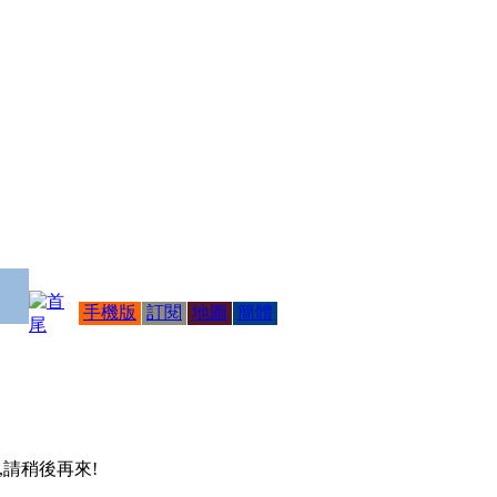
手機版
訂閱
地圖
簡體
 ,請稍後再來!