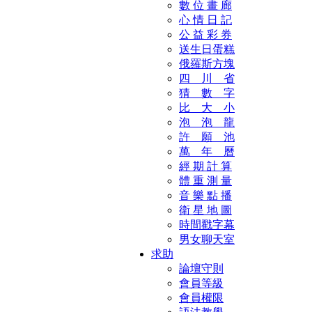
數 位 畫 廊
心 情 日 記
公 益 彩 券
送生日蛋糕
俄羅斯方塊
四 川 省
猜 數 字
比 大 小
泡 泡 龍
許 願 池
萬 年 曆
經 期 計 算
體 重 測 量
音 樂 點 播
衛 星 地 圖
時間戳字幕
男女聊天室
求助
論壇守則
會員等級
會員權限