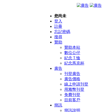
您尚未
登入
註冊
忘記密碼
搜尋
贊助
贊助本站
數位公仔
紀念Ｔ恤
紀念馬克杯
廣告
刊登廣告
廣告價格
線上申請刊登
用雅幣刊登
免費刊登
目前客戶
簡訊
簡訊說明