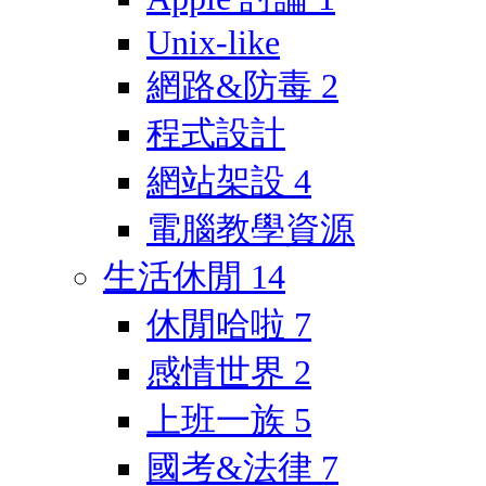
Unix-like
網路&防毒
2
程式設計
網站架設
4
電腦教學資源
生活休閒
14
休閒哈啦
7
感情世界
2
上班一族
5
國考&法律
7