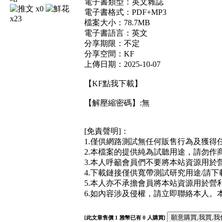
電子書類型：英文雜誌
x0
電子書格式：PDF+MP3
x23
檔案大小：78.7MB
電子書語言：英文
分享期限：不定
分享空間：KF
上傳日期：2025-10-07
【KF點我下載】
【解壓縮密碼】:無
[免責聲明]：
1.僅供網路測試無任何販售行為及獲得
2.本檔案的提供純為試聽用途，請勿作
3.本人呼籲會員們不要將本站資源用於營
4.下載鏈接僅供寬帶測試研究用途/請下
5.本人亦不承擔會員將本站資源用於營利
6.如內容涉及侵權，請立即聯絡本人
[此文章售價
1
雅幣已有
0
人購買]