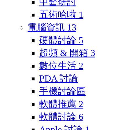
中醫研討
五術哈啦
1
電腦資訊
13
硬體討論
5
超頻 & 開箱
3
數位生活
2
PDA 討論
手機討論區
軟體推薦
2
軟體討論
6
Apple 討論
1