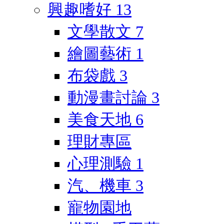
興趣嗜好
13
文學散文
7
繪圖藝術
1
布袋戲
3
動漫畫討論
3
美食天地
6
理財專區
心理測驗
1
汽、機車
3
寵物園地