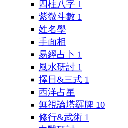
四柱八字
1
紫微斗數
1
姓名學
手面相
易經占卜
1
風水研討
1
擇日&三式
1
西洋占星
無視論塔羅牌
10
修行&武術
1