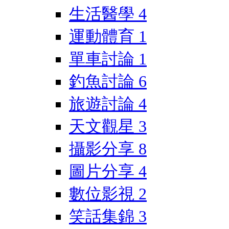
生活醫學
4
運動體育
1
單車討論
1
釣魚討論
6
旅遊討論
4
天文觀星
3
攝影分享
8
圖片分享
4
數位影視
2
笑話集錦
3