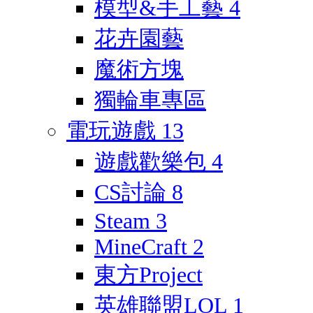
模型&手工藝
4
花卉園藝
魔術方塊
獨輪車專區
電玩遊戲
13
遊戲歡樂包
4
CS討論
8
Steam
3
MineCraft
2
東方Project
英雄聯盟LOL
1