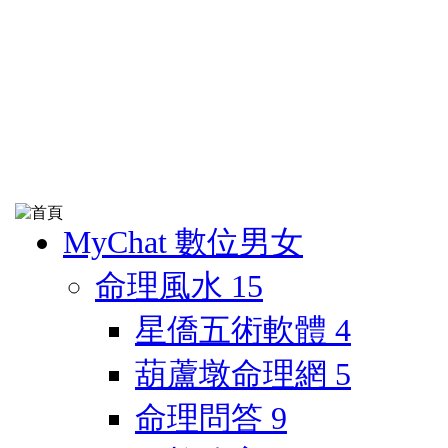
MyChat 數位男女
命理風水
15
星僑五術軟體
4
葫蘆墩命理網
5
命理問答
9