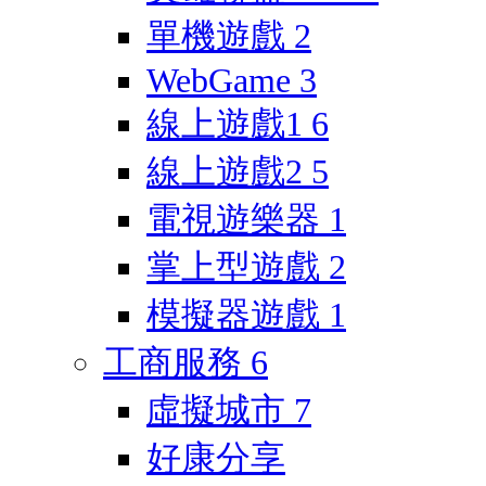
單機遊戲
2
WebGame
3
線上遊戲1
6
線上遊戲2
5
電視遊樂器
1
掌上型遊戲
2
模擬器遊戲
1
工商服務
6
虛擬城市
7
好康分享