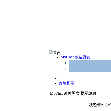
MyChat 數位男女
»
論壇提示
MyChat 數位男女 提示訊息
狀態:發生錯誤