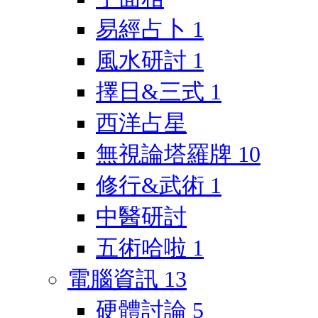
易經占卜
1
風水研討
1
擇日&三式
1
西洋占星
無視論塔羅牌
10
修行&武術
1
中醫研討
五術哈啦
1
電腦資訊
13
硬體討論
5