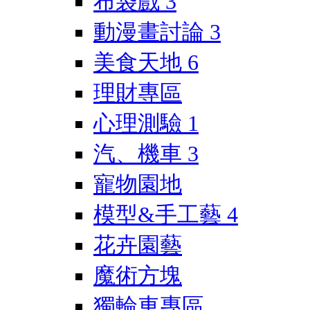
布袋戲
3
動漫畫討論
3
美食天地
6
理財專區
心理測驗
1
汽、機車
3
寵物園地
模型&手工藝
4
花卉園藝
魔術方塊
獨輪車專區