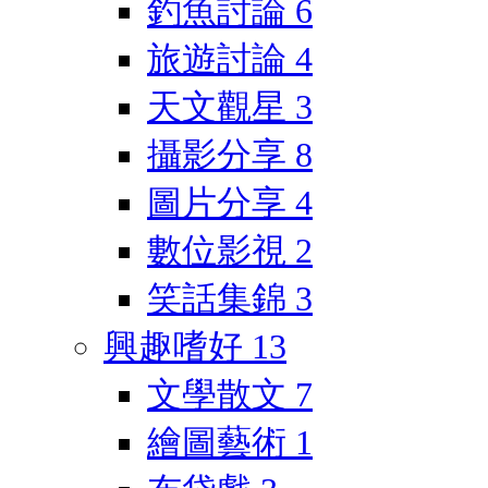
釣魚討論
6
旅遊討論
4
天文觀星
3
攝影分享
8
圖片分享
4
數位影視
2
笑話集錦
3
興趣嗜好
13
文學散文
7
繪圖藝術
1