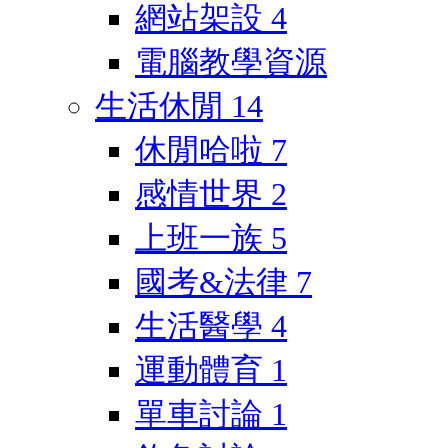
網站架設
4
電腦教學資源
生活休閒
14
休閒哈啦
7
感情世界
2
上班一族
5
國考&法律
7
生活醫學
4
運動體育
1
單車討論
1