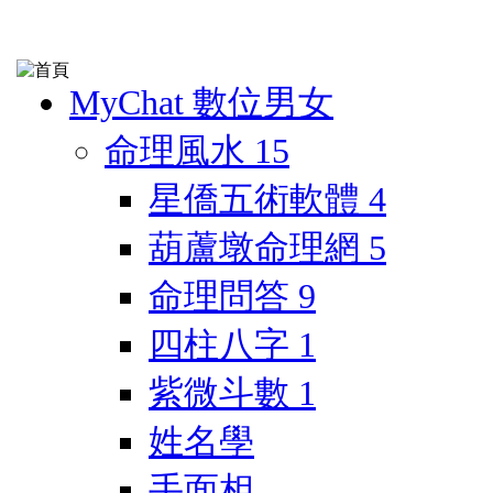
MyChat 數位男女
命理風水
15
星僑五術軟體
4
葫蘆墩命理網
5
命理問答
9
四柱八字
1
紫微斗數
1
姓名學
手面相