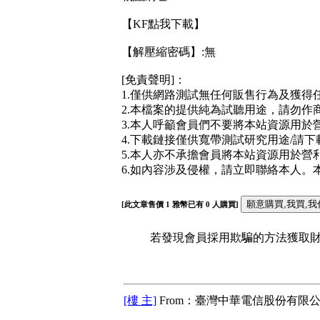
【KF點我下載】
【解壓縮密碼】:無
[免責聲明]：
1.僅供網路測試無任何販售行為及獲得
2.本檔案的提供純為試聽用途，請勿作
3.本人呼籲會員們不要將本站資源用於營
4.下載鏈接僅供寬帶測試研究用途/請下
5.本人亦不承擔會員將本站資源用於營利
6.如內容涉及侵權，請立即聯絡本人
[此文章售價
1
雅幣已有
0
人購買]
若發現會員採用欺騙的方法獲取財富
[樓 主]
From：臺灣中華電信股份有限公