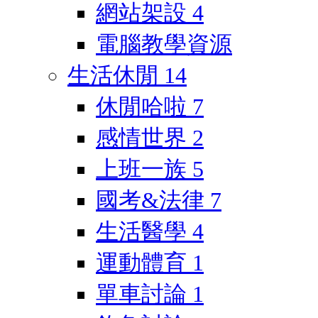
網站架設
4
電腦教學資源
生活休閒
14
休閒哈啦
7
感情世界
2
上班一族
5
國考&法律
7
生活醫學
4
運動體育
1
單車討論
1