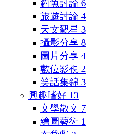
釣魚討論
6
旅遊討論
4
天文觀星
3
攝影分享
8
圖片分享
4
數位影視
2
笑話集錦
3
興趣嗜好
13
文學散文
7
繪圖藝術
1