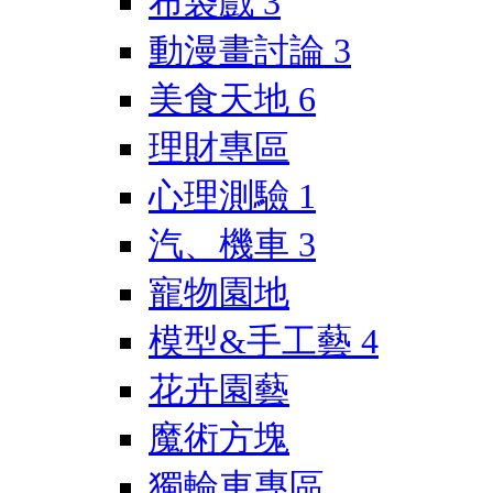
布袋戲
3
動漫畫討論
3
美食天地
6
理財專區
心理測驗
1
汽、機車
3
寵物園地
模型&手工藝
4
花卉園藝
魔術方塊
獨輪車專區