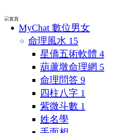
MyChat 數位男女
命理風水
15
星僑五術軟體
4
葫蘆墩命理網
5
命理問答
9
四柱八字
1
紫微斗數
1
姓名學
手面相