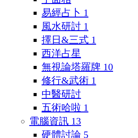
易經占卜
1
風水研討
1
擇日&三式
1
西洋占星
無視論塔羅牌
10
修行&武術
1
中醫研討
五術哈啦
1
電腦資訊
13
硬體討論
5