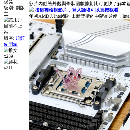
影片內動態外觀與條狀圖數據對比可更快了解本
級別:
副版
按這裡檢視影片，登入論壇可以直接觀看
主
年初AMD與Intel都推出新架構的中階晶片組，In
版區:
超頻
& 開箱
x239
x211