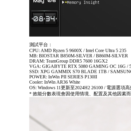
測試平台：
CPU: AMD Ryzen 5 9600X / Intel Core Ultra 5 235
MB: BIOSTAR B850M-SILVER / B860M-SILVER
DRAM: TeamGroup DDR5 7600 16GX2
VGA: GIGABYTE RTX 5080 GAMING OC 16G / 5
SSD: XPG GAMMIX S70 BLADE 1TB / SAMSUN
POWER: InWin PII SERIES P130II
Cooler: InWin AR36 White
OS: Windows 11更新至2024H2 26100 / 電源選項
* 效能分數表現會因使用情境、配置及其他因素