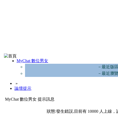
MyChat 數位男女
－最近版
－最近瀏
»
論壇提示
MyChat 數位男女 提示訊息
狀態:發生錯誤,目前有 10000 人上線