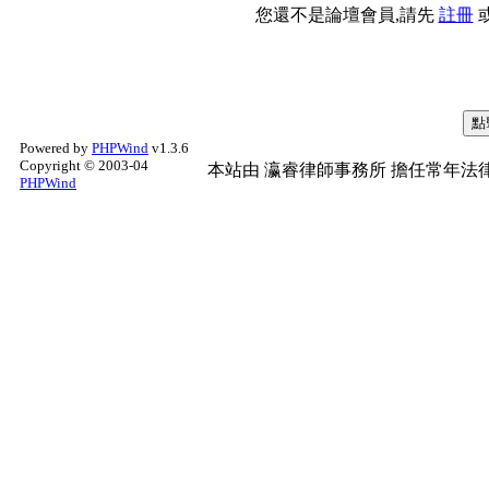
您還不是論壇會員,請先
註冊
Powered by
PHPWind
v1.3.6
Copyright © 2003-04
本站由
瀛睿律師事務所
擔任常年法律
PHPWind